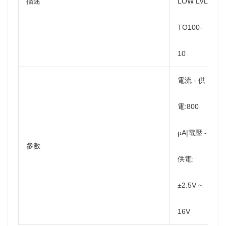
描述
LOW LVL
TO100-
10
電流 - 供
電:800
µA|電壓 -
參數
供電:
±2.5V ~
16V