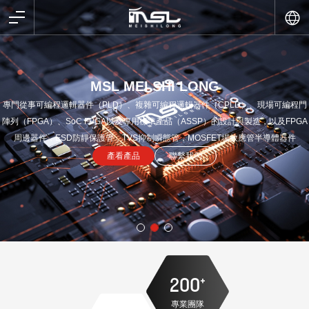
MSL MEI SHI LONG
專門從事可編程邏輯器件（PLD）、複雜可編程邏輯器件（CPLD）、現場可編程門
陣列（FPGA）、SoC FPGA以及專用標準產品（ASSP）的設計與製造，以及FPGA
周邊器件，ESD防靜保護管，TVS抑制瞬態管，MOSFET場效應管半導體器件
產看產品
聯繫我們
200
+
專業團隊