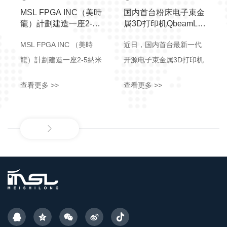
MSL FPGA INC（美時
国内首台粉床电子束金
龍）計劃建造一座2-5
属3D打印机QbeamLab
納米晶圓廠製造項目，
面世
MSL FPGA INC （美時
近日，国内首台最新一代
由MSL MEISHILONG
未來負責芯片製造 中文
龍）計劃建造一座2-5納米
开源电子束金属3D打印机
晶圓廠製造項目，由MSL
QbeamLab于清华大学天
查看更多 >>
查看更多 >>
MEISHILONG 未來負責芯
津高端装备研究院内正式
片製造MSL FPGA INC 專
发布。清华大学教授、智
門從事可編程邏輯器件
束科技首席科学家林峰，
FPGA的研發設計與製造晶
清华大学天津高端装备研
圓廠通常被稱為
究院常务副院长何永勇，
「Fab」，1、
天津市东丽区科委主任、
「fabrication」（製造）的
华明高新区管委会主任傅
縮寫，特指集成電路（芯
晟，工信部国家增材制造
片）的生產工廠‌。2、晶圓
产业联盟常务秘书李方正