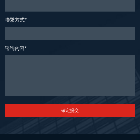
聯繫方式
*
諮詢內容
*
確定提交