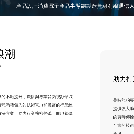
產品設計
消費電子產品
半導體
製造
無線
有線通信
浪潮
s
助力打
求的不斷提升，廣播與專業音頻視頻領域
美時龍的
時龍憑藉領先的技術實力和豐富的行業經
提供強大
解決方案，助力行業擁抱變革，開啟視聽
的實時傳
可靠的技
要求。