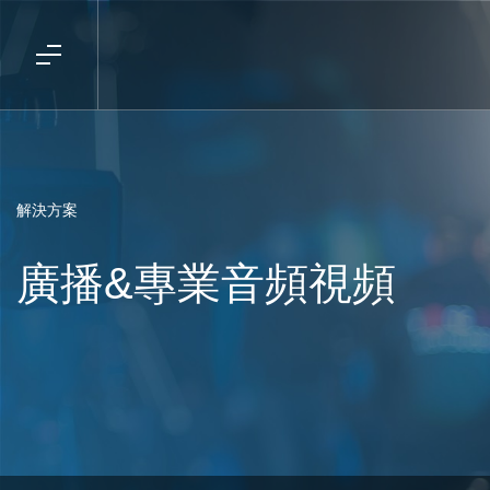
解決方案
廣播&專業音頻視頻