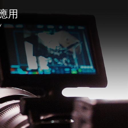
錄音等各類
宴。
攝技術應
應用
場景中實現
用。
高品質音效
傳輸，為音
y
頻領域帶來
卓越體驗。