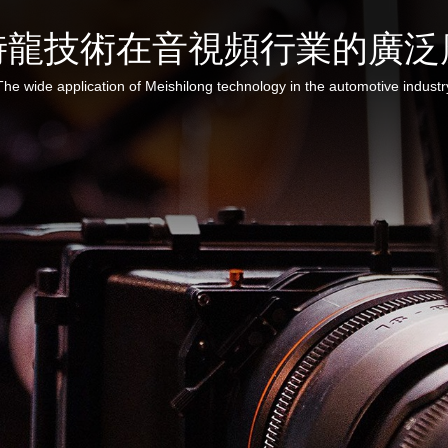
時龍技術在音視頻行業的廣泛
The wide application of Meishilong technology in the automotive industr