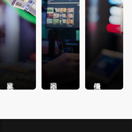
提供高度集
超窄邊框設
提供高度集
成、可靈活
計，搭配高
成、可靈活
擴展的產品
色域與低延
擴展的產品
系列，致力
遲特性，呈
系列，致力
於支持採用
現清晰銳利
於支持採用
多種先進技
且色彩鮮豔
高畫質傳感
術，助力麥
的畫面，為
器、智能對
克風在舞台
您打造沉浸
焦和防抖等
演出、直播
式的視覺盛
各類視頻拍