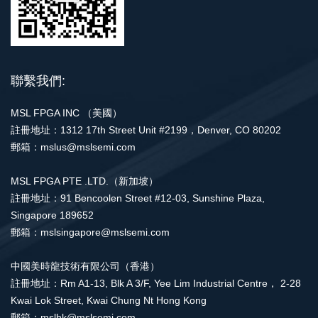
聯繫我們:
MSL FPGA INC （美國）
註冊地址：1312 17th Street Unit #2199，Denver, CO 80202
郵箱：mslus@mslsemi.com
MSL FPGA PTE .LTD.（新加坡）
註冊地址：91 Bencoolen Street #12-03, Sunshine Plaza,
Singapore 189652
郵箱：mslsingapore@mslsemi.com
中國美時龍技術有限公司（香港）
註冊地址：Rm A1-13, Blk A 3/F, Yee Lim Industrial Centre， 2-28
Kwai Lok Street, Kwai Chung Nt Hong Kong
郵箱：mslhk@mslsemi.com