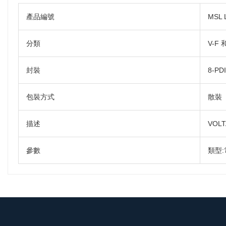
產品編號
MSL 
分類
V-F 
封裝
8-PD
包裝方式
散裝
描述
VOLT
參數
類型: