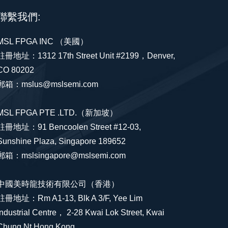
聯繫我們:
MSL FPGA INC （美國）
註冊地址：1312 17th Street Unit #2199，Denver,
CO 80202
郵箱：mslus@mslsemi.com
MSL FPGA PTE .LTD.（新加坡）
註冊地址：91 Bencoolen Street #12-03,
Sunshine Plaza, Singapore 189652
郵箱：mslsingapore@mslsemi.com
中國美時龍技術有限公司（香港）
註冊地址：Rm A1-13, Blk A 3/F, Yee Lim
Industrial Centre， 2-28 Kwai Lok Street, Kwai
Chung Nt Hong Kong