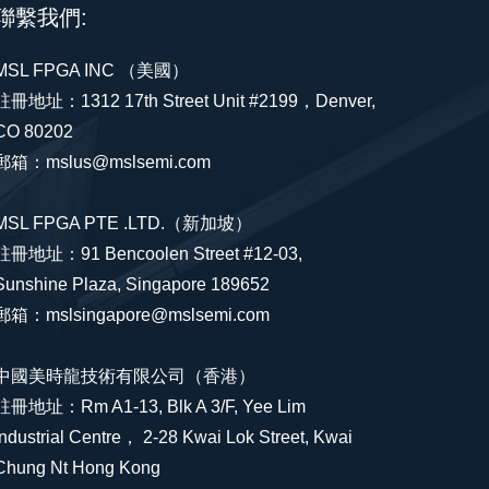
聯繫我們:
MSL FPGA INC （美國）
註冊地址：1312 17th Street Unit #2199，Denver,
CO 80202
郵箱：mslus@mslsemi.com
MSL FPGA PTE .LTD.（新加坡）
註冊地址：91 Bencoolen Street #12-03,
Sunshine Plaza, Singapore 189652
郵箱：mslsingapore@mslsemi.com
中國美時龍技術有限公司（香港）
註冊地址：Rm A1-13, Blk A 3/F, Yee Lim
Industrial Centre， 2-28 Kwai Lok Street, Kwai
Chung Nt Hong Kong