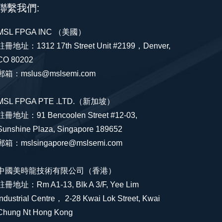
聯繫我們:
MSL FPGA INC （美國）
註冊地址：1312 17th Street Unit #2199，Denver,
CO 80202
郵箱：mslus@mslsemi.com
MSL FPGA PTE .LTD.（新加坡）
註冊地址：91 Bencoolen Street #12-03,
Sunshine Plaza, Singapore 189652
郵箱：mslsingapore@mslsemi.com
中國美時龍技術有限公司（香港）
註冊地址：Rm A1-13, Blk A 3/F, Yee Lim
Industrial Centre， 2-28 Kwai Lok Street, Kwai
Chung Nt Hong Kong