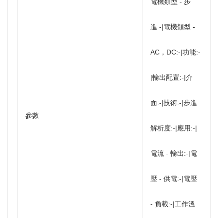
電機類型 - 步
進:-|電機類型 -
AC，DC:-|功能:-
|輸出配置:-|介
面:-|技術:-|步進
參數
解析度:-|應用:-|
電流 - 輸出:-|電
壓 - 供電:-|電壓
- 負載:-|工作溫