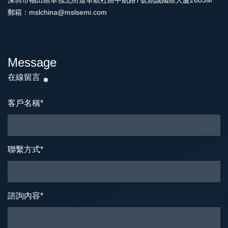
深圳市福田區華強北街道華航社區中航路7號鼎誠國際大廈2603M
郵箱：mslchina@mslsemi.com
Message
在線留言
客戶名稱
*
聯繫方式
*
諮詢內容
*