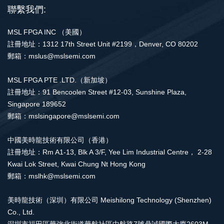
聯繫我們:
MSL FPGA INC （美國）
註冊地址：1312 17th Street Unit #2199，Denver, CO 80202
郵箱：mslus@mslsemi.com
MSL FPGA PTE .LTD.（新加坡）
註冊地址：91 Bencoolen Street #12-03, Sunshine Plaza,
Singapore 189652
郵箱：mslsingapore@mslsemi.com
中國美時龍技術有限公司（香港）
註冊地址：Rm A1-13, Blk A 3/F, Yee Lim Industrial Centre， 2-28
Kwai Lok Street, Kwai Chung Nt Hong Kong
郵箱：mslhk@mslsemi.com
美時龍技術（深圳）有限公司 Meishilong Technology (Shenzhen)
Co., Ltd.