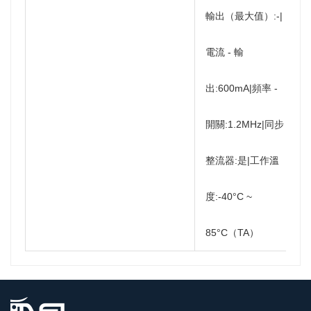
輸出（最大值）:-|
電流 - 輸
出:600mA|頻率 -
開關:1.2MHz|同步
整流器:是|工作溫
度:-40°C ~
85°C（TA）