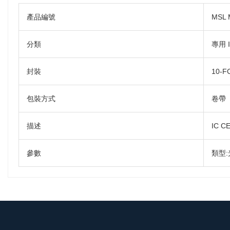
產品編號
MSL 
分類
專用 
封裝
10-F
包裝方式
卷帶
描述
IC C
參數
類型: