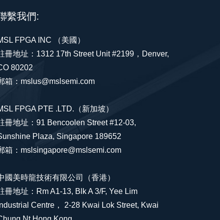
聯繫我們:
MSL FPGA INC （美國）
註冊地址：1312 17th Street Unit #2199，Denver,
CO 80202
郵箱：mslus@mslsemi.com
MSL FPGA PTE .LTD.（新加坡）
註冊地址：91 Bencoolen Street #12-03,
Sunshine Plaza, Singapore 189652
郵箱：mslsingapore@mslsemi.com
中國美時龍技術有限公司（香港）
註冊地址：Rm A1-13, Blk A 3/F, Yee Lim
Industrial Centre， 2-28 Kwai Lok Street, Kwai
Chung Nt Hong Kong