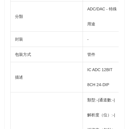
ADC/DAC - 特殊
分類
用途
封裝
-
包裝方式
管件
IC ADC 12BIT
描述
8CH 24-DIP
類型:-|通道數:-|
解析度（位）:-|