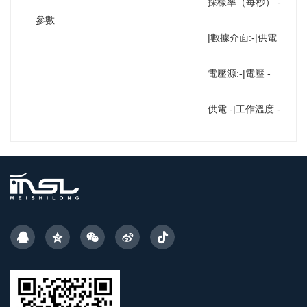
採樣率（每秒）:-
參數
|數據介面:-|供電
電壓源:-|電壓 -
供電:-|工作溫度:-