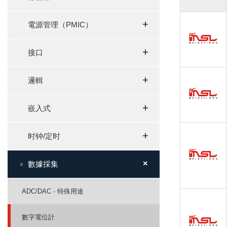
+
+
電源管理（PMIC）
+
+
接口
+
+
邏輯
+
+
嵌入式
+
+
时钟/定时
+
+
數據採集
ADC/DAC - 特殊用途
數字電位計