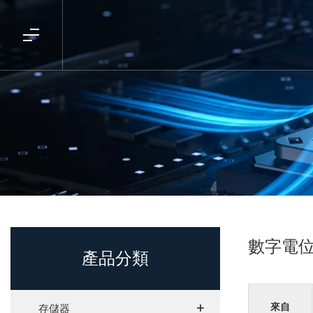
數字電
產品分類
+
+
來自
存儲器