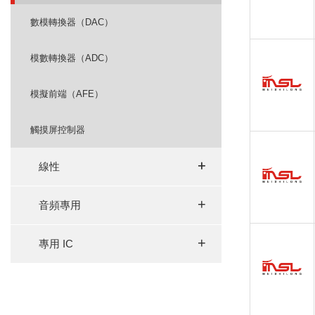
數模轉換器（DAC）
模數轉換器（ADC）
模擬前端（AFE）
觸摸屏控制器
+
+
線性
+
音頻專用
+
專用 IC