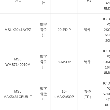
3T1
（TR）
計
32
8M
IC 
數字
P
MSL X9241AYPZ
電位
20-PDIP
管件
2K
計
64
20
IC 
數字
P
MSL
電位
8-MSOP
管件
10K
WMS7140010M
計
16
8M
IC 
數字
P
MSL
10-
卷帶
電位
57K
MAX5431CEUB+T
uMAX/uSOP
（TR）
計
4T
10U