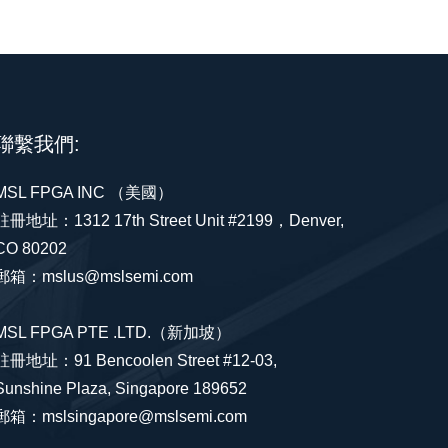
聯繫我們:
MSL FPGA INC （美國）
註冊地址：1312 17th Street Unit #2199，Denver,
CO 80202
郵箱：mslus@mslsemi.com
MSL FPGA PTE .LTD.（新加坡）
註冊地址：91 Bencoolen Street #12-03,
Sunshine Plaza, Singapore 189652
郵箱：mslsingapore@mslsemi.com