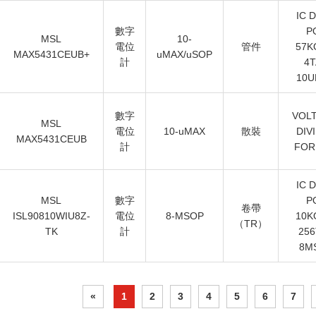
IC 
數字
P
MSL
10-
電位
管件
57K
MAX5431CEUB+
uMAX/uSOP
計
4T
10U
數字
VOLT
MSL
電位
10-uMAX
散裝
DIV
MAX5431CEUB
計
FOR
IC 
MSL
數字
P
卷帶
ISL90810WIU8Z-
電位
8-MSOP
10K
（TR）
TK
計
256
8M
«
1
2
3
4
5
6
7