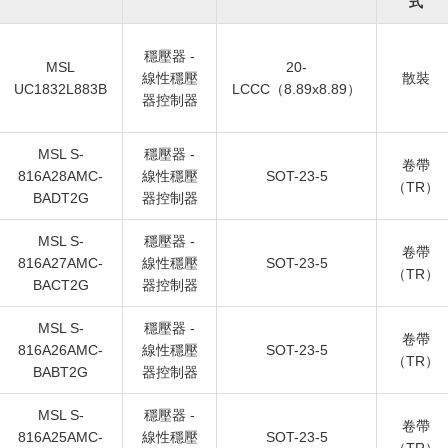
式
穩壓器 -
MSL
20-
線性穩壓
散裝
UC1832L883B
LCCC（8.89x8.89）
器控制器
MSL S-
穩壓器 -
卷帶
816A28AMC-
線性穩壓
SOT-23-5
（TR）
BADT2G
器控制器
MSL S-
穩壓器 -
卷帶
816A27AMC-
線性穩壓
SOT-23-5
（TR）
BACT2G
器控制器
MSL S-
穩壓器 -
卷帶
816A26AMC-
線性穩壓
SOT-23-5
（TR）
BABT2G
器控制器
MSL S-
穩壓器 -
卷帶
816A25AMC-
線性穩壓
SOT-23-5