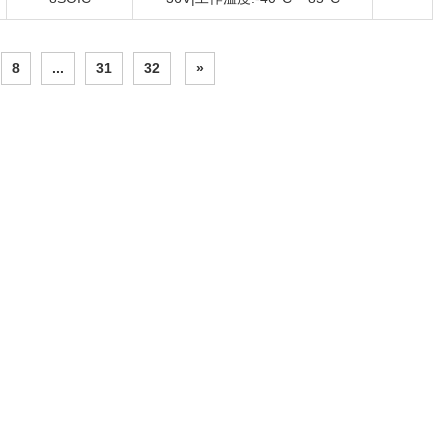
8
...
31
32
»