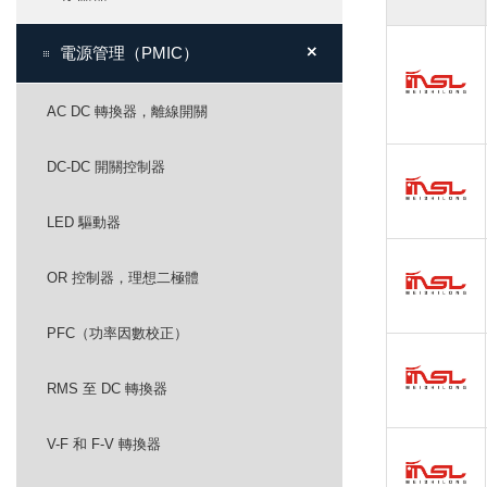
+
+
電源管理（PMIC）
AC DC 轉換器，離線開關
DC-DC 開關控制器
LED 驅動器
OR 控制器，理想二極體
PFC（功率因數校正）
RMS 至 DC 轉換器
V-F 和 F-V 轉換器