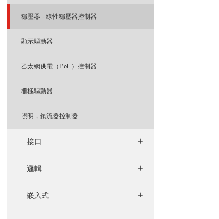
穩壓器 - 線性穩壓器控制器
顯示驅動器
乙太網供電（PoE）控制器
柵極驅動器
照明，鎮流器控制器
+
+
接口
+
+
邏輯
+
+
嵌入式