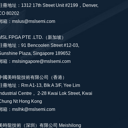
註冊地址：1312 17th Street Unit #2199，Denver,
CO 80202
郵箱：mslus@mslsemi.com
MSL FPGA PTE .LTD.（新加坡）
註冊地址：91 Bencoolen Street #12-03,
Sunshine Plaza, Singapore 189652
郵箱：mslsingapore@mslsemi.com
中國美時龍技術有限公司（香港）
註冊地址：Rm A1-13, Blk A 3/F, Yee Lim
Industrial Centre， 2-28 Kwai Lok Street, Kwai
Chung Nt Hong Kong
郵箱：mslhk@mslsemi.com
美時龍技術（深圳）有限公司 Meishilong