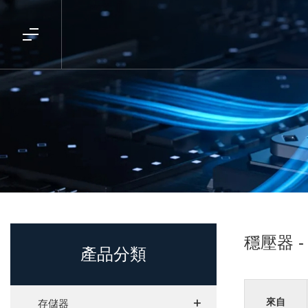
穩壓器 
產品分類
+
+
來自
存儲器