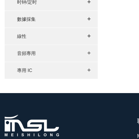
+
+
时钟/定时
+
+
數據採集
+
+
線性
+
音頻專用
+
專用 IC