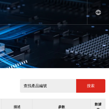
搜索
數據
描述
參數