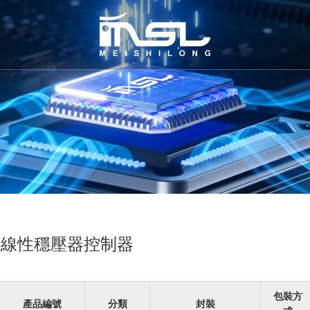
- 線性穩壓器控制器
包裝方
產品編號
分類
封裝