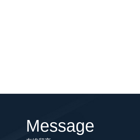
Message