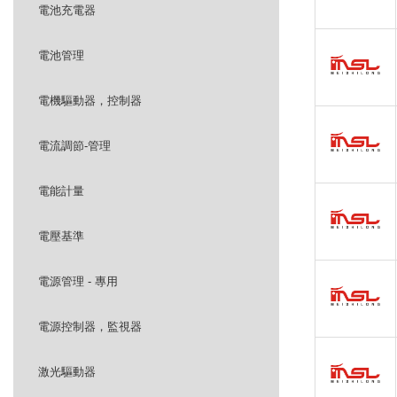
電池充電器
電池管理
電機驅動器，控制器
電流調節-管理
電能計量
電壓基準
電源管理 - 專用
電源控制器，監視器
激光驅動器