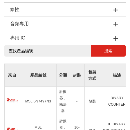
線性
音頻專用
專用 IC
搜索
包裝
來自
產品編號
分類
封裝
描述
方式
計數
器，
BINARY
MSL SN7497N3
-
散裝
除法
COUNTER
器
計數
IC BINARY
MSL
器，
16-