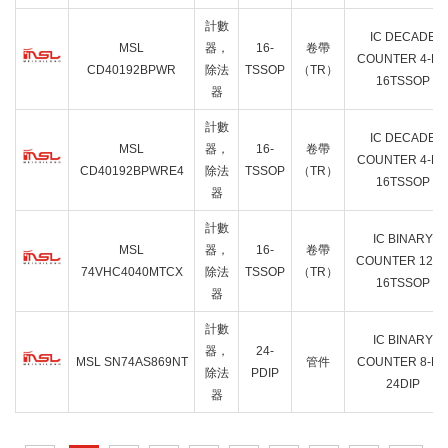
計數
IC DECADE
MSL
器，
16-
卷帶
COUNTER 4-BI
CD40192BPWR
除法
TSSOP
（TR）
16TSSOP
器
計數
IC DECADE
MSL
器，
16-
卷帶
COUNTER 4-BI
CD40192BPWRE4
除法
TSSOP
（TR）
16TSSOP
器
計數
IC BINARY
MSL
器，
16-
卷帶
COUNTER 12BI
74VHC4040MTCX
除法
TSSOP
（TR）
16TSSOP
器
計數
IC BINARY
器，
24-
MSL SN74AS869NT
管件
COUNTER 8-BI
除法
PDIP
24DIP
器