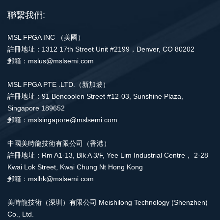
聯繫我們:
MSL FPGA INC （美國）
註冊地址：1312 17th Street Unit #2199，Denver, CO 80202
郵箱：mslus@mslsemi.com
MSL FPGA PTE .LTD.（新加坡）
註冊地址：91 Bencoolen Street #12-03, Sunshine Plaza,
Singapore 189652
郵箱：mslsingapore@mslsemi.com
中國美時龍技術有限公司（香港）
註冊地址：Rm A1-13, Blk A 3/F, Yee Lim Industrial Centre， 2-28
Kwai Lok Street, Kwai Chung Nt Hong Kong
郵箱：mslhk@mslsemi.com
美時龍技術（深圳）有限公司 Meishilong Technology (Shenzhen)
Co., Ltd.