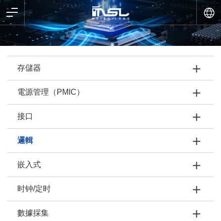
存儲器
電源管理（PMIC）
接口
邏輯
嵌入式
时钟/定时
數據採集