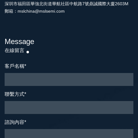
深圳市福田區華強北街道華航社區中航路7號鼎誠國際大廈2603M
郵箱：mslchina@mslsemi.com
Message
在線留言
客戶名稱
*
聯繫方式
*
諮詢內容
*