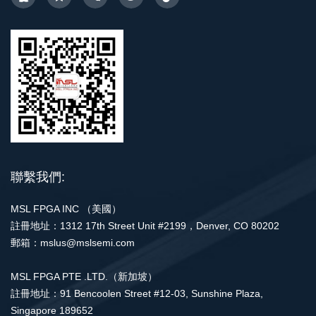
聯繫我們:
MSL FPGA INC （美國）
註冊地址：1312 17th Street Unit #2199，Denver, CO 80202
郵箱：mslus@mslsemi.com
MSL FPGA PTE .LTD.（新加坡）
註冊地址：91 Bencoolen Street #12-03, Sunshine Plaza,
Singapore 189652