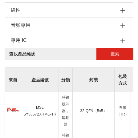
線性
音頻專用
專用 IC
搜索
包裝
來自
產品編號
分類
封裝
方式
時鐘
緩沖
MSL
卷帶
B
器，
32-QFN（5x5）
SY56572XRMG-TR
（TR）
4:
驅動
器
時鐘