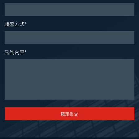
聯繫方式
*
諮詢內容
*
確定提交