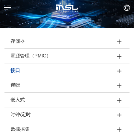
存儲器
電源管理（PMIC）
接口
邏輯
嵌入式
时钟/定时
數據採集