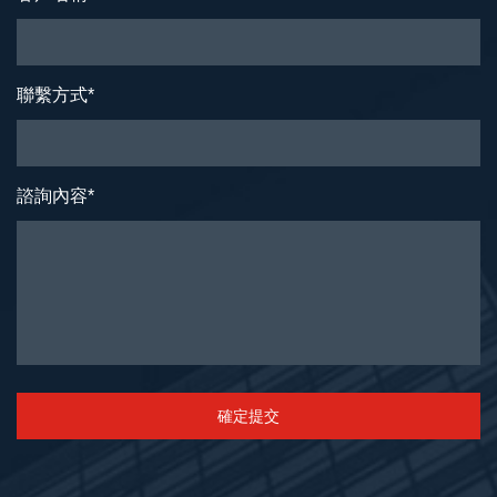
聯繫方式
*
諮詢內容
*
確定提交