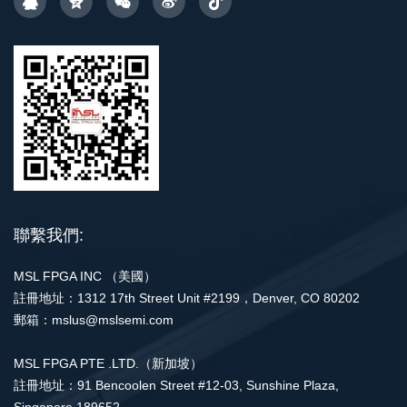
聯繫我們:
MSL FPGA INC （美國）
註冊地址：1312 17th Street Unit #2199，Denver, CO 80202
郵箱：mslus@mslsemi.com
MSL FPGA PTE .LTD.（新加坡）
註冊地址：91 Bencoolen Street #12-03, Sunshine Plaza,