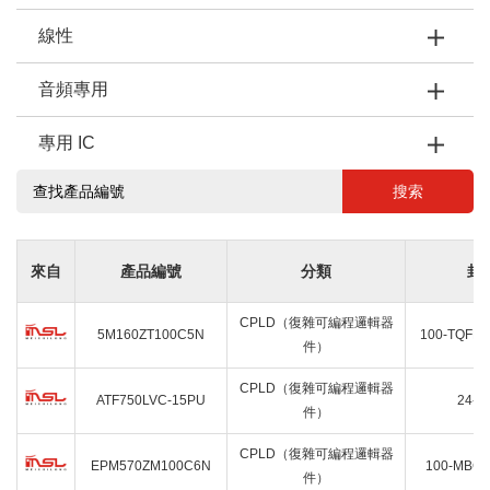
線性
音頻專用
專用 IC
搜索
來自
產品編號
分類
封
CPLD（復雜可編程邏輯器
5M160ZT100C5N
100-TQFP
件）
CPLD（復雜可編程邏輯器
ATF750LVC-15PU
24-P
件）
CPLD（復雜可編程邏輯器
EPM570ZM100C6N
100-MBG
件）