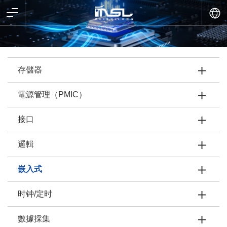
存儲器
電源管理（PMIC）
接口
邏輯
嵌入式
时钟/定时
數據採集