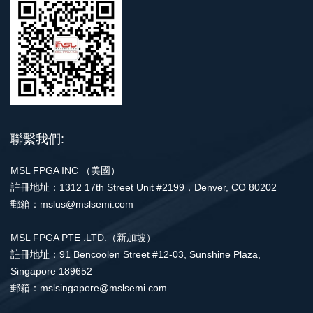
聯繫我們:
MSL FPGA INC （美國）
註冊地址：1312 17th Street Unit #2199，Denver, CO 80202
郵箱：mslus@mslsemi.com
MSL FPGA PTE .LTD.（新加坡）
註冊地址：91 Bencoolen Street #12-03, Sunshine Plaza,
Singapore 189652
郵箱：mslsingapore@mslsemi.com