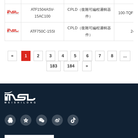
ATF1504ASV-
CPLD（復雜可編程邏輯器
100-TQFP
15AC100
件）
CPLD（復雜可編程邏輯器
ATF750C-15SI
24-
件）
«
1
2
3
4
5
6
7
8
...
183
184
»