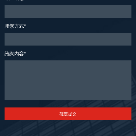
聯繫方式
*
諮詢內容
*
確定提交