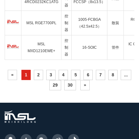
4RCD0232KC1ATG
FCCSP（8x13.5）
器
控
1005-FCBGA
RGE
MSL RGE7700PL
制
散裝
（42.5x42.5）
C
器
控
MSL
IC C
制
16-SOIC
管件
MXD1210EWE+
器
«
1
2
3
4
5
6
7
8
...
29
30
»