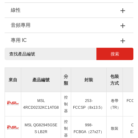
線性
音頻專用
專用 IC
搜索
分
包裝
來自
產品編號
封裝
類
方式
控
MSL
253-
卷帶
FCCSP
制
4RCD0232KC1ATG8
FCCSP（8x13.5）
（TR）
器
控
MSL QG82945GSE
998-
CHI
制
散裝
S LB2R
FCBGA（27x27）
EXP
器