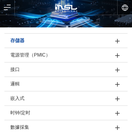
存儲器
電源管理（PMIC）
接口
邏輯
嵌入式
时钟/定时
數據採集