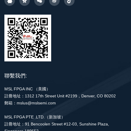
聯繫我們:
MSL FPGA INC （美國）
註冊地址：1312 17th Street Unit #2199，Denver, CO 80202
郵箱：mslus@mslsemi.com
MSL FPGA PTE .LTD.（新加坡）
註冊地址：91 Bencoolen Street #12-03, Sunshine Plaza,