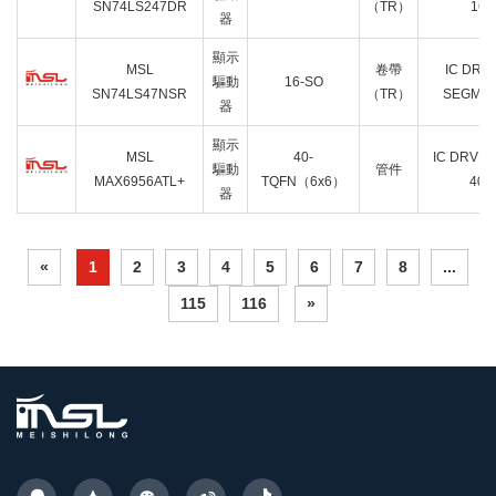
SN74LS247DR
（TR）
16S
器
顯示
MSL
卷帶
IC DRV
驅動
16-SO
SN74LS47NSR
（TR）
SEGMEN
器
顯示
MSL
40-
IC DRVR 
驅動
管件
MAX6956ATL+
TQFN（6x6）
40T
器
«
1
2
3
4
5
6
7
8
...
115
116
»