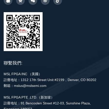
聯繫我們:
MSL FPGA INC （美國）
註冊地址：1312 17th Street Unit #2199，Denver, CO 80202
郵箱：mslus@mslsemi.com
MSL FPGA PTE .LTD.（新加坡）
註冊地址：91 Bencoolen Street #12-03, Sunshine Plaza,