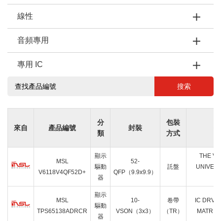
線性
音頻專用
專用 IC
搜索
分
包裝
來自
產品編號
封裝
描
類
方式
顯示
THE V61
MSL
52-
驅動
託盤
UNIVER
V6118V4QF52D+
QFP（9.9x9.9）
器
M
顯示
MSL
10-
卷帶
IC DRVR
驅動
TPS65138ADRCR
VSON（3x3）
（TR）
MATRIX
器