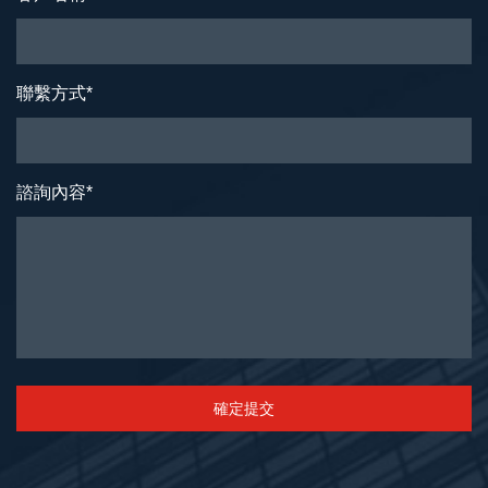
聯繫方式
*
諮詢內容
*
確定提交