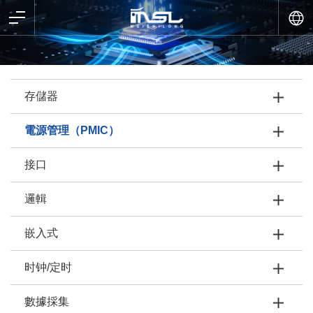
存儲器
電源管理（PMIC）
接口
邏輯
嵌入式
时钟/定时
數據採集