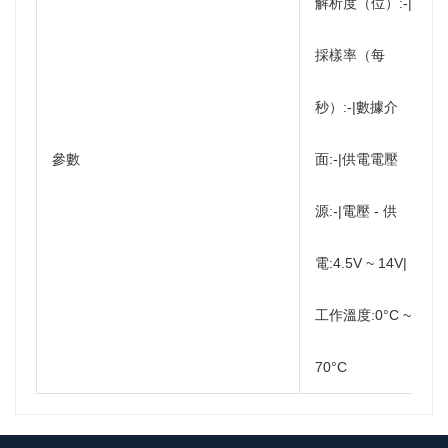
解析度（位）:-|
採樣率（每
秒）:-|數據介
參數
面:-|供電電壓
源:-|電壓 - 供
電:4.5V ~ 14V|
工作溫度:0°C ~
70°C