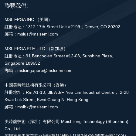
聯繫我們:
MSL FPGA INC （美國）
註冊地址：1312 17th Street Unit #2199，Denver, CO 80202
郵箱：mslus@mslsemi.com
MSL FPGA PTE .LTD.（新加坡）
註冊地址：91 Bencoolen Street #12-03, Sunshine Plaza,
Singapore 189652
郵箱：mslsingapore@mslsemi.com
中國美時龍技術有限公司（香港）
註冊地址：Rm A1-13, Blk A 3/F, Yee Lim Industrial Centre， 2-28
Kwai Lok Street, Kwai Chung Nt Hong Kong
郵箱：mslhk@mslsemi.com
美時龍技術（深圳）有限公司 Meishilong Technology (Shenzhen)
Co., Ltd.