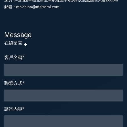
深圳市福田區華強北街道華航社區中航路7號鼎誠國際大廈2603M
郵箱：mslchina@mslsemi.com
Message
在線留言
客戶名稱
*
聯繫方式
*
諮詢內容
*