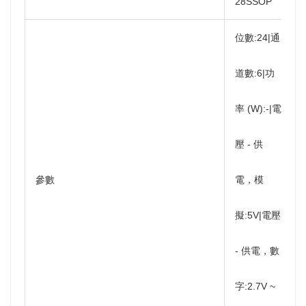
28SSOP
位數:24|通
道數:6|功
率 (W):-|電
壓 - 供
參數
電，模
擬:5V|電壓
- 供電，數
字:2.7V ~