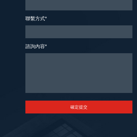
聯繫方式
*
諮詢內容
*
確定提交