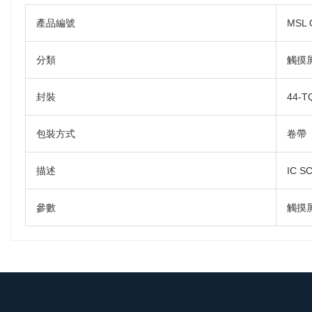
產品編號
MSL 
分類
觸摸
封裝
44-T
包裝方式
卷帶
描述
IC S
參數
觸摸屏: