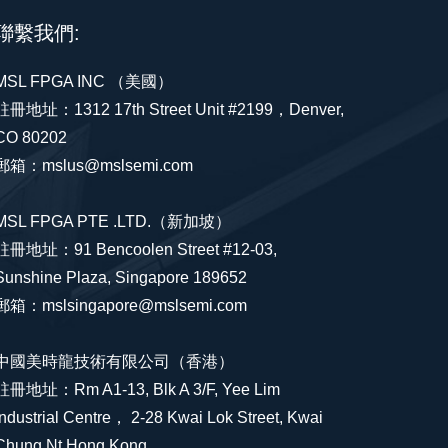
聯繫我們:
MSL FPGA INC （美國）
註冊地址：1312 17th Street Unit #2199，Denver,
CO 80202
郵箱：mslus@mslsemi.com
MSL FPGA PTE .LTD.（新加坡）
註冊地址：91 Bencoolen Street #12-03,
Sunshine Plaza, Singapore 189652
郵箱：mslsingapore@mslsemi.com
中國美時龍技術有限公司（香港）
註冊地址：Rm A1-13, Blk A 3/F, Yee Lim
Industrial Centre， 2-28 Kwai Lok Street, Kwai
Chung Nt Hong Kong