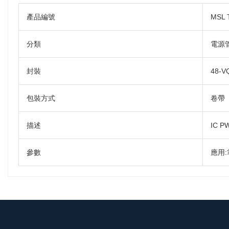
產品編號
MSL 
分類
電源管
封裝
48-
包裝方式
卷帶
描述
IC P
參數
應用:掌