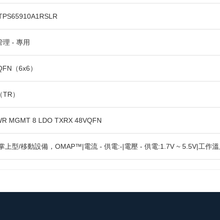
TPS65910A1RSLR
理 - 專用
VQFN（6x6）
（TR）
WR MGMT 8 LDO TXRX 48VQFN
上型/移動設備，OMAP™|電流 - 供電:-|電壓 - 供電:1.7V ~ 5.5V|工作溫度: