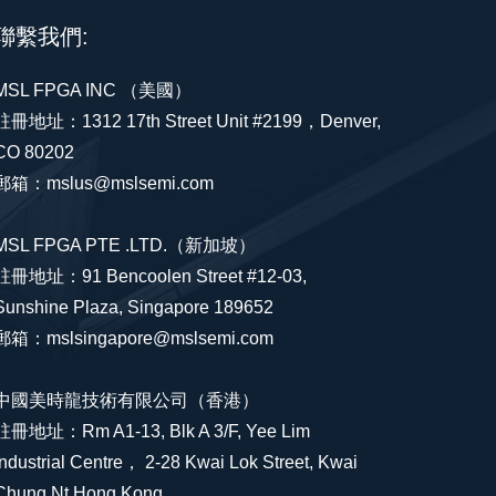
聯繫我們:
MSL FPGA INC （美國）
註冊地址：1312 17th Street Unit #2199，Denver,
CO 80202
郵箱：mslus@mslsemi.com
MSL FPGA PTE .LTD.（新加坡）
註冊地址：91 Bencoolen Street #12-03,
Sunshine Plaza, Singapore 189652
郵箱：mslsingapore@mslsemi.com
中國美時龍技術有限公司（香港）
註冊地址：Rm A1-13, Blk A 3/F, Yee Lim
Industrial Centre， 2-28 Kwai Lok Street, Kwai
Chung Nt Hong Kong