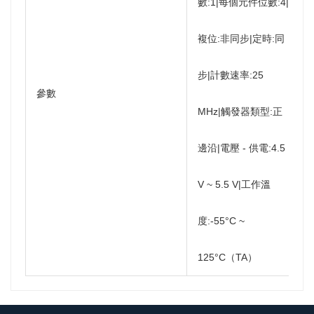
數:1|每個元件位數:4|
複位:非同步|定時:同
步|計數速率:25
參數
MHz|觸發器類型:正
邊沿|電壓 - 供電:4.5
V ~ 5.5 V|工作溫
度:-55°C ~
125°C（TA）