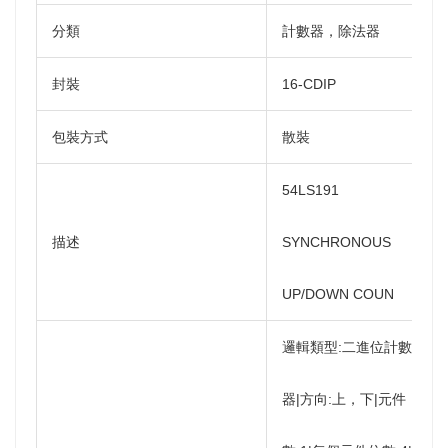
分類
計數器，除法器
封裝
16-CDIP
包裝方式
散裝
54LS191
描述
SYNCHRONOUS
UP/DOWN COUN
邏輯類型:二進位計數
器|方向:上，下|元件