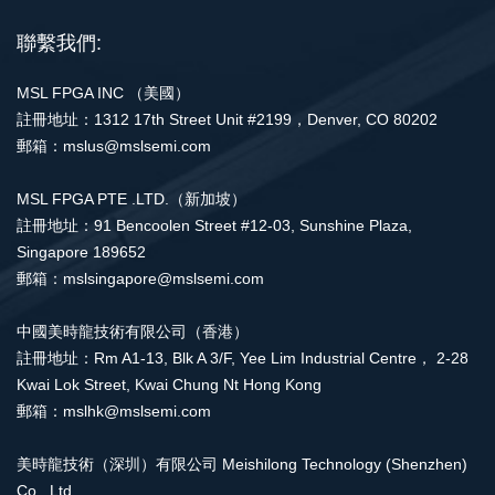
聯繫我們:
MSL FPGA INC （美國）
註冊地址：1312 17th Street Unit #2199，Denver, CO 80202
郵箱：mslus@mslsemi.com
MSL FPGA PTE .LTD.（新加坡）
註冊地址：91 Bencoolen Street #12-03, Sunshine Plaza,
Singapore 189652
郵箱：mslsingapore@mslsemi.com
中國美時龍技術有限公司（香港）
註冊地址：Rm A1-13, Blk A 3/F, Yee Lim Industrial Centre， 2-28
Kwai Lok Street, Kwai Chung Nt Hong Kong
郵箱：mslhk@mslsemi.com
美時龍技術（深圳）有限公司 Meishilong Technology (Shenzhen)
Co., Ltd.