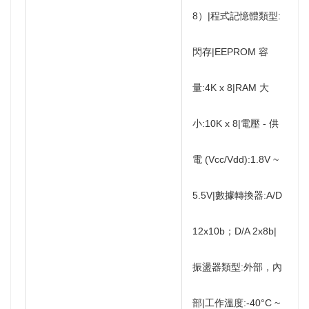
8）|程式記憶體類型:
閃存|EEPROM 容
量:4K x 8|RAM 大
小:10K x 8|電壓 - 供
電 (Vcc/Vdd):1.8V ~
5.5V|數據轉換器:A/D
12x10b；D/A 2x8b|
振盪器類型:外部，內
部|工作溫度:-40°C ~