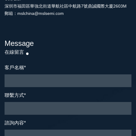
深圳市福田區華強北街道華航社區中航路7號鼎誠國際大廈2603M
郵箱：mslchina@mslsemi.com
Message
在線留言
客戶名稱
*
聯繫方式
*
諮詢內容
*