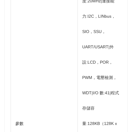
度:20MHz|連接能
力:I2C，LINbus，
SIO，SSU，
UART/USART|外
設:LCD，POR，
PWM，電壓檢測，
WDT|I/O 數:41|程式
存儲容
參數
量:128KB（128K x