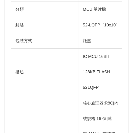
分類
MCU 單片機
封裝
52-LQFP（10x10）
包裝方式
託盤
IC MCU 16BIT
描述
128KB FLASH
52LQFP
核心處理器:R8C|內
核規格:16 位|速