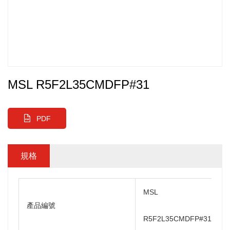
MSL R5F2L35CMDFP#31
PDF
規格
MSL
產品編號
R5F2L35CMDFP#31