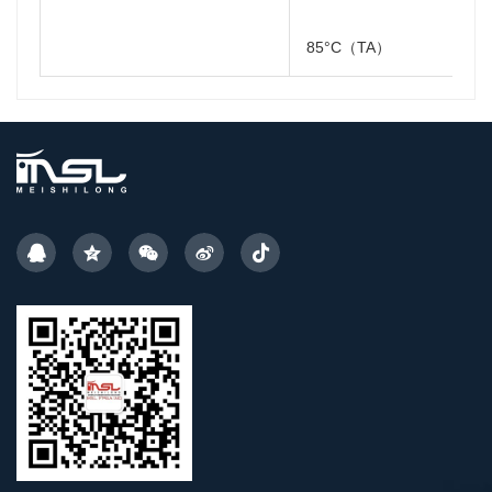
85°C（TA）