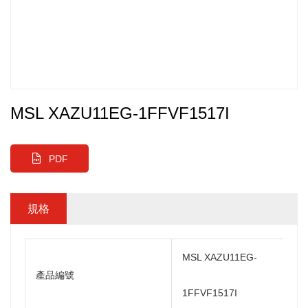
MSL XAZU11EG-1FFVF1517I
PDF
規格
MSL XAZU11EG-
產品編號
1FFVF1517I