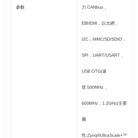
參數
力:CANbus，
EBI/EMI，以太網，
I2C，MMC/SD/SDIO，
SPI，UART/USART，
USB OTG|速
度:500MHz，
600MHz，1.2GHz|主要
屬
性:Zynq®UltraScale+™