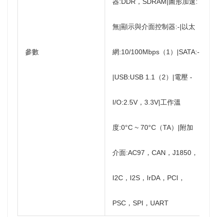
器:DDR，SDRAM|圖形加速:
無|顯示與介面控制器:-|以太
參數
網:10/100Mbps（1）|SATA:-
|USB:USB 1.1（2）|電壓 -
I/O:2.5V，3.3V|工作溫
度:0°C ~ 70°C（TA）|附加
介面:AC97，CAN，J1850，
I2C，I2S，IrDA，PCI，
PSC，SPI，UART