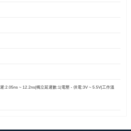
.05ns ~ 12.2ns|獨立延遲數:1|電壓 - 供電:3V ~ 5.5V|工作溫