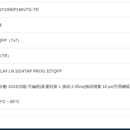
SY100EP196VTG-TR
線
TQFP（7x7）
（TR）
ELAY LN 1024TAP PROG 32TQFP
步數:1024|功能:可編程|延遲到第 1 抽頭:2.05ns|抽頭增量:10 ps|可用總延遲:2
0°C ~ 85°C