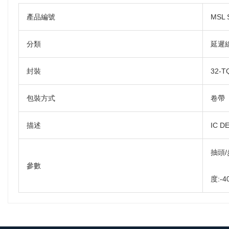
產品編號
MSL 
分類
延遲
封裝
32-
包裝方式
卷帶
描述
IC D
抽頭/
參數
度:-4