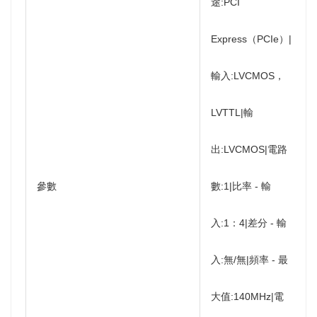
途:PCI
Express（PCIe）|
輸入:LVCMOS，
LVTTL|輸
出:LVCMOS|電路
參數
數:1|比率 - 輸
入:1：4|差分 - 輸
入:無/無|頻率 - 最
大值:140MHz|電