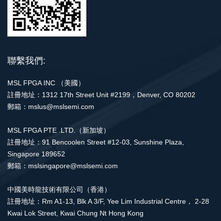
聯繫我們:
MSL FPGA INC （美國）
註冊地址：1312 17th Street Unit #2199，Denver, CO 80202
郵箱：mslus@mslsemi.com
MSL FPGA PTE .LTD.（新加坡）
註冊地址：91 Bencoolen Street #12-03, Sunshine Plaza,
Singapore 189652
郵箱：mslsingapore@mslsemi.com
中國美時龍技術有限公司（香港）
註冊地址：Rm A1-13, Blk A 3/F, Yee Lim Industrial Centre， 2-28
Kwai Lok Street, Kwai Chung Nt Hong Kong