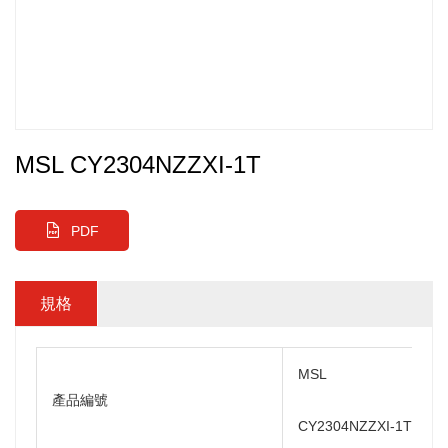
MSL CY2304NZZXI-1T
PDF
規格
MSL
產品編號
CY2304NZZXI-1T