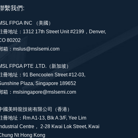
聯繫我們:
MSL FPGA INC （美國）
註冊地址：1312 17th Street Unit #2199，Denver,
CO 80202
郵箱：mslus@mslsemi.com
MSL FPGA PTE .LTD.（新加坡）
註冊地址：91 Bencoolen Street #12-03,
Sunshine Plaza, Singapore 189652
郵箱：mslsingapore@mslsemi.com
中國美時龍技術有限公司（香港）
註冊地址：Rm A1-13, Blk A 3/F, Yee Lim
Industrial Centre， 2-28 Kwai Lok Street, Kwai
Chung Nt Hong Kong