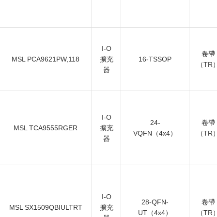
I-O
卷帶
MSL PCA9621PW,118
擴充
16-TSSOP
（TR
器
I-O
24-
卷帶
MSL TCA9555RGER
擴充
VQFN（4x4）
（TR
器
I-O
28-QFN-
卷帶
MSL SX1509QBIULTRT
擴充
UT（4x4）
（TR