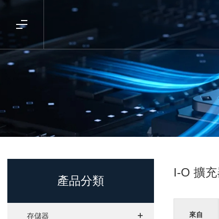
I-O 擴
產品分類
+
+
來自
存儲器