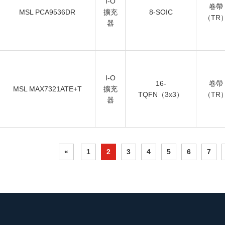
I-O
卷帶
MSL PCA9536DR
擴充
8-SOIC
（TR
器
I-O
16-
卷帶
MSL MAX7321ATE+T
擴充
TQFN（3x3）
（TR
器
«
1
2
3
4
5
6
7