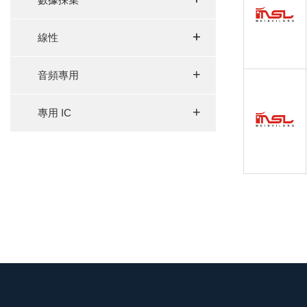
+
+
線性
+
音頻專用
+
專用 IC