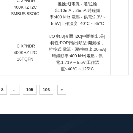
IC XPNDR
推挽式|電流 - 灌/拉輸
400KHZ I2C
）
出:10mA，25mA|時鐘頻
SMBUS 8SOIC
率:400 kHz|電壓 - 供電:2.3V ~
5.5V|工作溫度:-40°C ~ 85°C
I/O 數:8|介面:I2C|中斷輸出:是|
特性:POR|輸出類型:開漏極，
IC XPNDR
推挽式|電流 - 灌/拉輸出:20mA|
400KHZ I2C
）
時鐘頻率:400 kHz|電壓 - 供
16TQFN
電:1.71V ~ 5.5V|工作溫
度:-40°C ~ 125°C
8
...
105
106
»