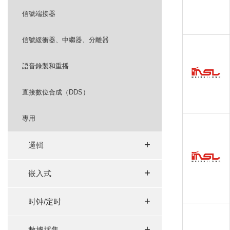
信號端接器
信號緩衝器、中繼器、分離器
語音錄製和重播
直接數位合成（DDS）
專用
+
+
邏輯
+
+
嵌入式
+
+
时钟/定时
+
+
數據採集