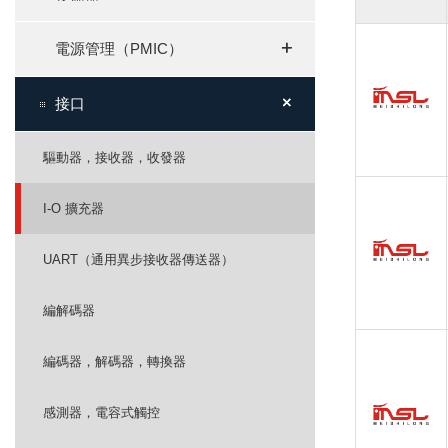
+
+
電源管理（PMIC）
+
+
接口
驅動器，接收器，收發器
I-O 擴充器
UART（通用異步接收器傳送器）
編解碼器
編碼器，解碼器，轉換器
感測器，電容式觸控