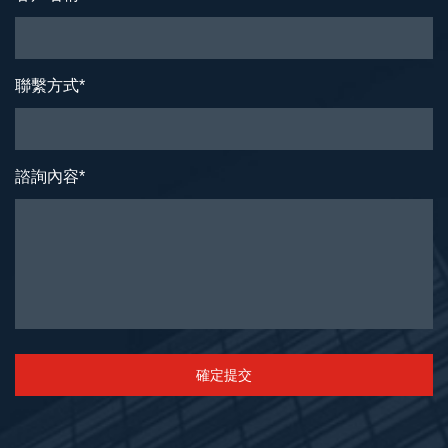
聯繫方式
*
諮詢內容
*
確定提交