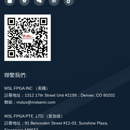
聯繫我們:
MSL FPGA INC （美國）
註冊地址：1312 17th Street Unit #2199，Denver, CO 80202
郵箱：mslus@mslsemi.com
MSL FPGA PTE .LTD.（新加坡）
註冊地址：91 Bencoolen Street #12-03, Sunshine Plaza,