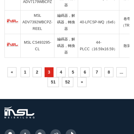
ADV7179WBCPZ
器
MSL
編碼器，解
卷帶
ADV7392WBCPZ-
碼器，轉換
40-LFCSP-WQ（6x6）
（TR）
REEL
器
編碼器，解
MSL CS493295-
44-
碼器，轉換
散裝
CL
PLCC（16.59x16.59）
器
«
1
2
3
4
5
6
7
8
...
51
52
»