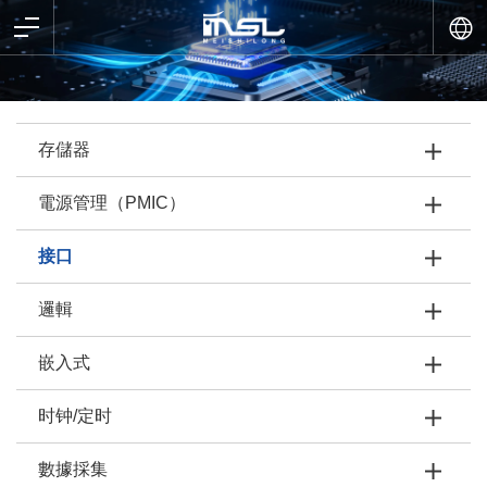
存儲器
電源管理（PMIC）
接口
邏輯
嵌入式
时钟/定时
數據採集