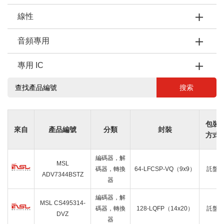
線性
音頻專用
專用 IC
搜索
包裝
來自
產品編號
分類
封裝
方式
編碼器，解
MSL
碼器，轉換
64-LFCSP-VQ（9x9）
託盤
ADV7344BSTZ
器
編碼器，解
MSL CS495314-
碼器，轉換
128-LQFP（14x20）
託盤
DVZ
器