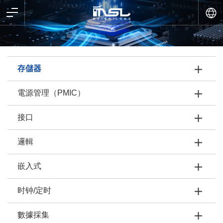
存儲器
電源管理（PMIC）
接口
邏輯
嵌入式
时钟/定时
數據採集