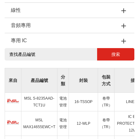
線性
音頻專用
專用 IC
搜索
分
包裝
來自
產品編號
封裝
描
類
方式
MSL S-8235AAD-
電池
卷帶
16-TSSOP
LINEAR
TCT1U
管理
（TR）
IC BA
MSL
電池
卷帶
12-WLP
PROTECTION
MAX14655EWC+T
管理
（TR）
12WL