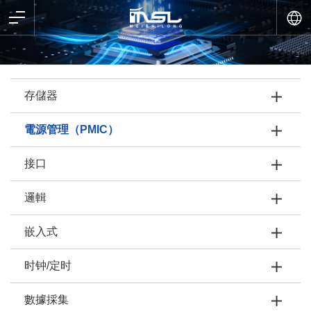
存儲器
電源管理（PMIC）
接口
邏輯
嵌入式
时钟/定时
數據採集