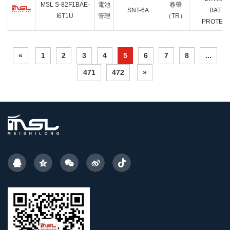
MSL S-82F1BAE-
電池
卷帶
SNT-6A
BATTE
I6T1U
管理
（TR）
PROTECT
«
1
2
3
4
5
6
7
8
...
471
472
»