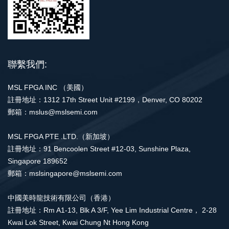
聯繫我們:
MSL FPGA INC （美國）
註冊地址：1312 17th Street Unit #2199，Denver, CO 80202
郵箱：mslus@mslsemi.com
MSL FPGA PTE .LTD.（新加坡）
註冊地址：91 Bencoolen Street #12-03, Sunshine Plaza,
Singapore 189652
郵箱：mslsingapore@mslsemi.com
中國美時龍技術有限公司（香港）
註冊地址：Rm A1-13, Blk A 3/F, Yee Lim Industrial Centre， 2-28
Kwai Lok Street, Kwai Chung Nt Hong Kong