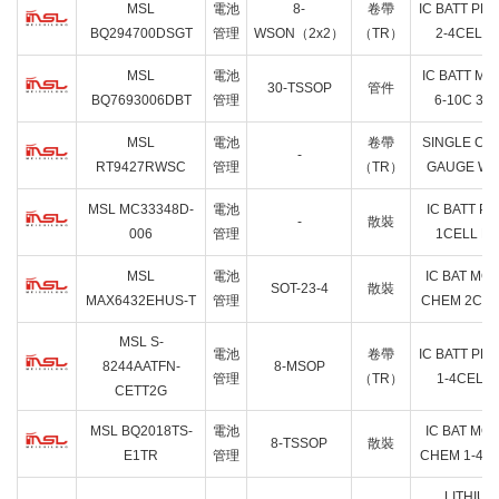
MSL
電池
8-
卷帶
IC BATT PRO
BQ294700DSGT
管理
WSON（2x2）
（TR）
2-4CEL 
MSL
電池
IC BATT MO
30-TSSOP
管件
BQ7693006DBT
管理
6-10C 30
MSL
電池
卷帶
SINGLE CE
-
RT9427RWSC
管理
（TR）
GAUGE WL
MSL MC33348D-
電池
IC BATT P
-
散裝
006
管理
1CELL LI
MSL
電池
IC BAT MO
SOT-23-4
散裝
MAX6432EHUS-T
管理
CHEM 2C S
MSL S-
電池
卷帶
IC BATT PRO
8244AATFN-
8-MSOP
管理
（TR）
1-4CEL 
CETT2G
MSL BQ2018TS-
電池
IC BAT MO
8-TSSOP
散裝
E1TR
管理
CHEM 1-4C
LITHIUM