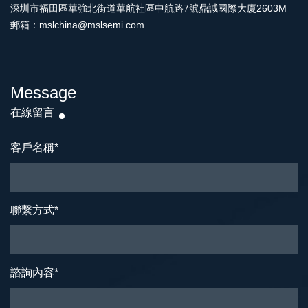
深圳市福田區華強北街道華航社區中航路7號鼎誠國際大廈2603M
郵箱：mslchina@mslsemi.com
Message
在線留言
客戶名稱
*
聯繫方式
*
諮詢內容
*