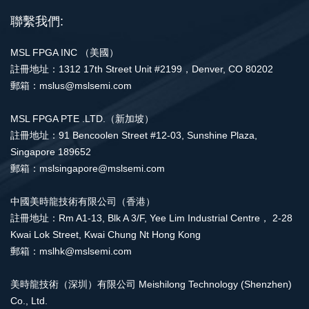
聯繫我們:
MSL FPGA INC （美國）
註冊地址：1312 17th Street Unit #2199，Denver, CO 80202
郵箱：mslus@mslsemi.com
MSL FPGA PTE .LTD.（新加坡）
註冊地址：91 Bencoolen Street #12-03, Sunshine Plaza,
Singapore 189652
郵箱：mslsingapore@mslsemi.com
中國美時龍技術有限公司（香港）
註冊地址：Rm A1-13, Blk A 3/F, Yee Lim Industrial Centre， 2-28
Kwai Lok Street, Kwai Chung Nt Hong Kong
郵箱：mslhk@mslsemi.com
美時龍技術（深圳）有限公司 Meishilong Technology (Shenzhen)
Co., Ltd.