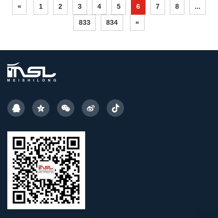
«
1
2
3
4
5
6
7
8
...
833
834
»