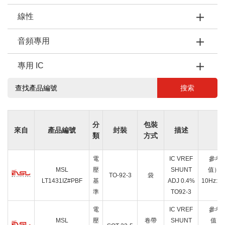
線性
音頻專用
專用 IC
搜索
分
包裝
來自
產品編號
封裝
描述
類
方式
電
IC VREF
參考類
MSL
壓
SHUNT
值）:3
TO-92-3
袋
LT1431IZ#PBF
基
ADJ 0.4%
10Hz:-
準
TO92-3
電
IC VREF
參考類
MSL
壓
卷帶
SHUNT
值）: