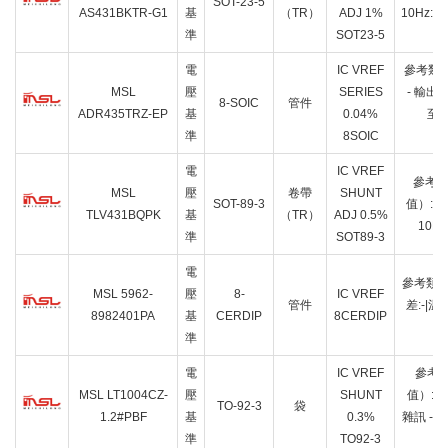
SOT-23-5
AS431BKTR-G1
基
（TR）
ADJ 1%
10Hz:-
準
SOT23-5
電
IC VREF
參考類型
MSL
壓
SERIES
- 輸出:
8-SOIC
管件
ADR435TRZ-EP
基
0.04%
至 1
準
8SOIC
電
IC VREF
參考類
MSL
壓
卷帶
SHUNT
SOT-89-3
值）:6 V
TLV431BQPK
基
（TR）
ADJ 0.5%
10Hz
準
SOT89-3
電
參考類型:
MSL 5962-
壓
8-
IC VREF
管件
差:-|溫度
8982401PA
基
CERDIP
8CERDIP
準
電
IC VREF
參考類
MSL LT1004CZ-
壓
SHUNT
值）:-|
TO-92-3
袋
1.2#PBF
基
0.3%
雜訊 - 1
準
TO92-3