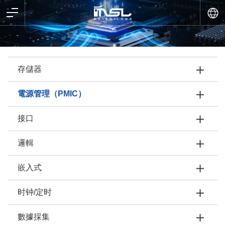
存儲器
電源管理（PMIC）
接口
邏輯
嵌入式
时钟/定时
數據採集