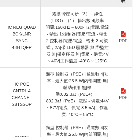
表
拓撲:降壓同步（3），線性
（LDO）（1）|輸出數:4|頻率 -
IC REG QUAD
開關:150kHz ~ 600kHz|電壓/電流
BCK/LNR
- 輸出 1:控制器|電壓/電流 - 輸出
SYNC
2:控制器|電壓/電流 - 輸出 3:可調
PDF
48HTQFP
式，2A|帶 LED 驅動器:無|帶監控
器:無|帶定序器:無|電壓 - 供電:4V
~ 40V|工作溫度:-40°C ~ 125°C
類型:控制器（PSE）|通道數:4|功
率 - 最大值:25.5 W|內部開關:無|
IC POE
輔助作用:無|標
CNTRL 4
準:802.3at（PoE+），
CHANNEL
PDF
802.3af（PoE）|電壓 - 供電:44V
28TSSOP
~ 57V|電流 - 供電:3.5mA|工作溫
度:-40°C ~ 85°C
類型:控制器（PSE）|通道數:4|功
率 - 最大值:25.5 W|內部開關:無|