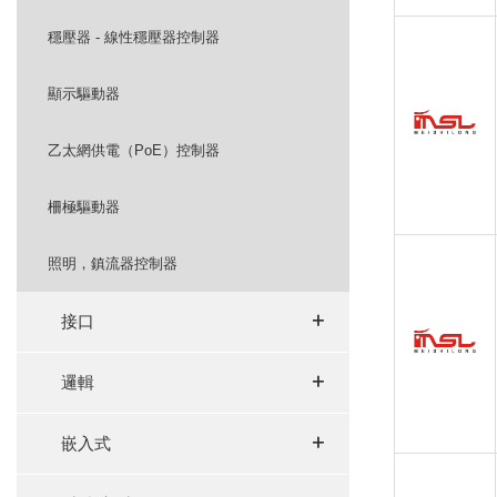
穩壓器 - 線性穩壓器控制器
顯示驅動器
乙太網供電（PoE）控制器
柵極驅動器
照明，鎮流器控制器
+
+
接口
+
+
邏輯
+
+
嵌入式