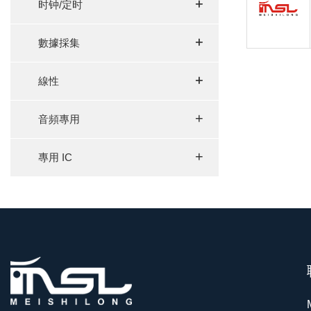
+
+
时钟/定时
+
+
數據採集
+
+
線性
+
音頻專用
+
專用 IC