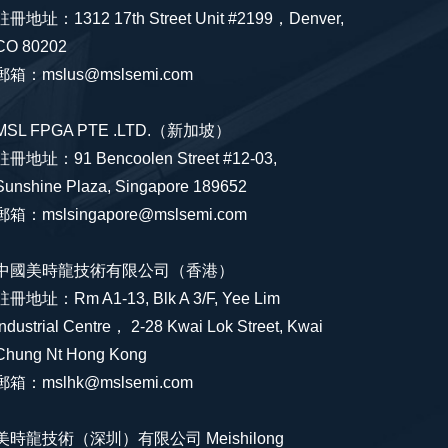
註冊地址：1312 17th Street Unit #2199，Denver,
CO 80202
郵箱：mslus@mslsemi.com
MSL FPGA PTE .LTD.（新加坡）
註冊地址：91 Bencoolen Street #12-03,
Sunshine Plaza, Singapore 189652
郵箱：mslsingapore@mslsemi.com
中國美時龍技術有限公司（香港）
註冊地址：Rm A1-13, Blk A 3/F, Yee Lim
Industrial Centre， 2-28 Kwai Lok Street, Kwai
Chung Nt Hong Kong
郵箱：mslhk@mslsemi.com
美時龍技術（深圳）有限公司 Meishilong