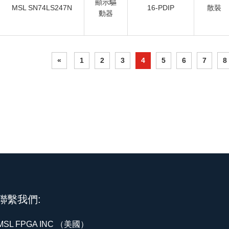
顯示驅
MSL SN74LS247N
16-PDIP
散裝
動器
«
1
2
3
4
5
6
7
8
聯繫我們:
MSL FPGA INC （美國）