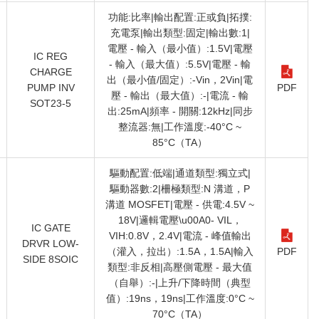
功能:比率|輸出配置:正或負|拓撲:
充電泵|輸出類型:固定|輸出數:1|
電壓 - 輸入（最小值）:1.5V|電壓
IC REG
- 輸入（最大值）:5.5V|電壓 - 輸
CHARGE
出（最小值/固定）:-Vin，2Vin|電
PUMP INV
PDF
壓 - 輸出（最大值）:-|電流 - 輸
SOT23-5
出:25mA|頻率 - 開關:12kHz|同步
整流器:無|工作溫度:-40°C ~
85°C（TA）
驅動配置:低端|通道類型:獨立式|
驅動器數:2|柵極類型:N 溝道，P
溝道 MOSFET|電壓 - 供電:4.5V ~
18V|邏輯電壓\u00A0- VIL，
IC GATE
VIH:0.8V，2.4V|電流 - 峰值輸出
DRVR LOW-
（灌入，拉出）:1.5A，1.5A|輸入
PDF
SIDE 8SOIC
類型:非反相|高壓側電壓 - 最大值
（自舉）:-|上升/下降時間（典型
值）:19ns，19ns|工作溫度:0°C ~
70°C（TA）