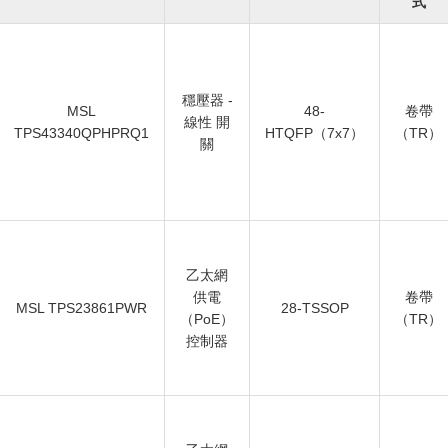
式
穩壓器 -
MSL
48-
卷帶
線性 開
TPS43340QPHPRQ1
HTQFP（7x7）
（TR）
關
乙太網
供電
卷帶
MSL TPS23861PWR
28-TSSOP
（PoE）
（TR）
控制器