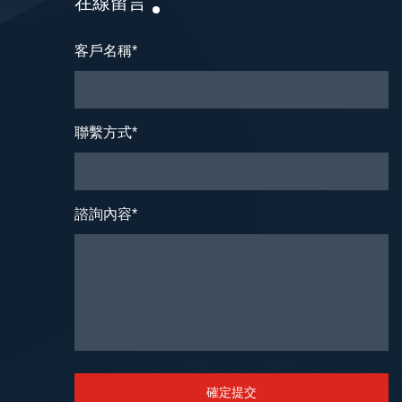
在線留言
客戶名稱
*
聯繫方式
*
諮詢內容
*
確定提交