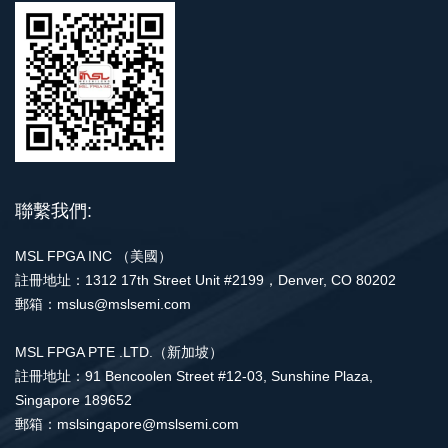
聯繫我們:
MSL FPGA INC （美國）
註冊地址：1312 17th Street Unit #2199，Denver, CO 80202
郵箱：mslus@mslsemi.com
MSL FPGA PTE .LTD.（新加坡）
註冊地址：91 Bencoolen Street #12-03, Sunshine Plaza,
Singapore 189652
郵箱：mslsingapore@mslsemi.com