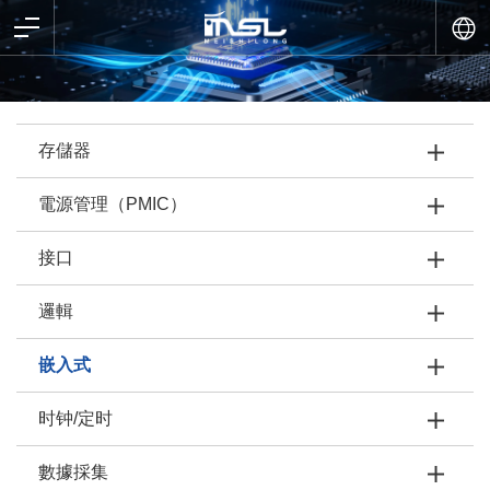
存儲器
電源管理（PMIC）
接口
邏輯
嵌入式
时钟/定时
數據採集