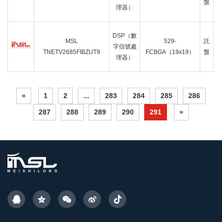
盤
理器）
DSP（數
MSL
529-
託
字信號處
TNETV2685FIBZUT9
FCBGA（19x19）
盤
理器）
«
1
2
...
283
284
285
286
287
288
289
290
291
»