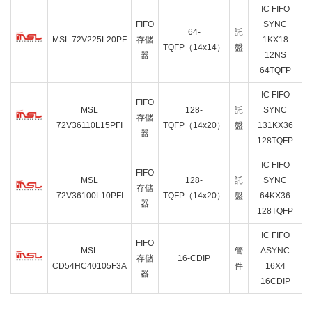
IC FIFO
FIFO
SYNC
64-
託
MSL 72V225L20PF
存儲
1KX18
TQFP（14x14）
盤
器
12NS
64TQFP
IC FIFO
FIFO
MSL
128-
託
SYNC
存儲
72V36110L15PFI
TQFP（14x20）
盤
131KX36
器
128TQFP
IC FIFO
FIFO
MSL
128-
託
SYNC
存儲
72V36100L10PFI
TQFP（14x20）
盤
64KX36
器
128TQFP
IC FIFO
FIFO
存
MSL
管
ASYNC
存儲
16-CDIP
CD54HC40105F3A
件
16X4
器
16CDIP