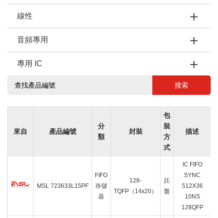
線性
音頻專用
專用 IC
搜索
包
分
裝
來自
產品編號
封裝
描述
類
方
式
IC FIFO
FIFO
SYNC
128-
託
MSL 723633L15PF
存儲
512X36
TQFP（14x20）
盤
器
10NS
128QFP