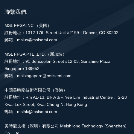
聯繫我們:
MSL FPGA INC （美國）
註冊地址：1312 17th Street Unit #2199，Denver, CO 80202
郵箱：mslus@mslsemi.com
MSL FPGA PTE .LTD.（新加坡）
註冊地址：91 Bencoolen Street #12-03, Sunshine Plaza,
Singapore 189652
郵箱：mslsingapore@mslsemi.com
中國美時龍技術有限公司（香港）
註冊地址：Rm A1-13, Blk A 3/F, Yee Lim Industrial Centre， 2-28
Kwai Lok Street, Kwai Chung Nt Hong Kong
郵箱：mslhk@mslsemi.com
美時龍技術（深圳）有限公司 Meishilong Technology (Shenzhen)
Co., Ltd.