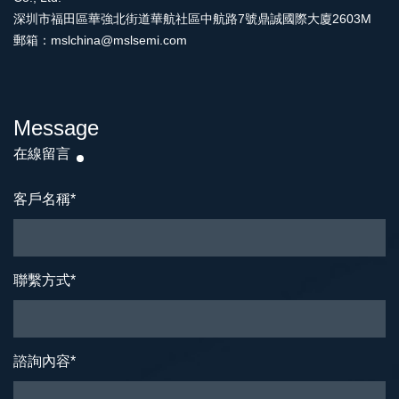
深圳市福田區華強北街道華航社區中航路7號鼎誠國際大廈2603M
郵箱：mslchina@mslsemi.com
Message
在線留言
客戶名稱
*
聯繫方式
*
諮詢內容
*