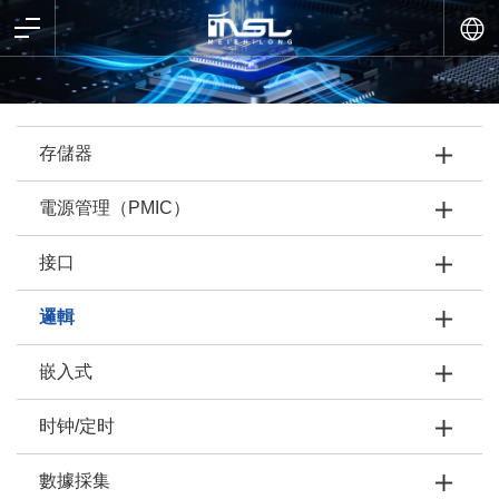
存儲器
電源管理（PMIC）
接口
邏輯
嵌入式
时钟/定时
數據採集