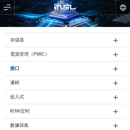
存儲器
電源管理（PMIC）
接口
邏輯
嵌入式
时钟/定时
數據採集