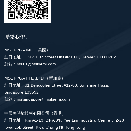
聯繫我們:
MSL FPGA INC （美國）
註冊地址：1312 17th Street Unit #2199，Denver, CO 80202
郵箱：mslus@mslsemi.com
MSL FPGA PTE .LTD.（新加坡）
註冊地址：91 Bencoolen Street #12-03, Sunshine Plaza,
Singapore 189652
郵箱：mslsingapore@mslsemi.com
中國美時龍技術有限公司（香港）
註冊地址：Rm A1-13, Blk A 3/F, Yee Lim Industrial Centre， 2-28
Kwai Lok Street, Kwai Chung Nt Hong Kong