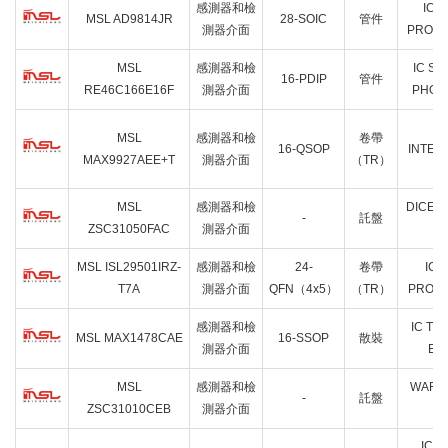
感測器和檢
IC 
MSL AD9814JR
28-SOIC
管件
測器介面
PROC 1
MSL
感測器和檢
IC S
16-PDIP
管件
RE46C166E16F
測器介面
PHOT
I
MSL
感測器和檢
卷帶
16-QSOP
INTERF
MAX9927AEE+T
測器介面
（TR）
MSL
感測器和檢
DICE 
-
託盤
ZSC31050FAC
測器介面
MSL ISL29501IRZ-
感測器和檢
24-
卷帶
IC 
T7A
測器介面
QFN（4x5）
（TR）
PROCE
感測器和檢
IC TX
MSL MAX1478CAE
16-SSOP
散裝
測器介面
ES
MSL
感測器和檢
WAFER
-
託盤
ZSC31010CEB
測器介面
IC 