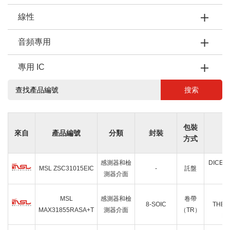
線性
音頻專用
專用 IC
搜索
包裝
來自
產品編號
分類
封裝
方式
感測器和檢
DICE 
MSL ZSC31015EIC
-
託盤
測器介面
MSL
感測器和檢
卷帶
8-SOIC
THER
MAX31855RASA+T
測器介面
（TR）
DG