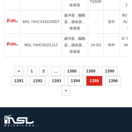
TSSOP
收發器
24
緩沖器，驅動
BUS 
MSL 74VCX162240DT
器，接收器，
-
管件
ALVC
收發器
SE
緩沖器，驅動
IC TX
MSL 74HC652D,112
器，接收器，
24-SO
管件
INV
收發器
2
«
1
2
...
1388
1389
1390
1391
1392
1393
1394
1395
1396
»