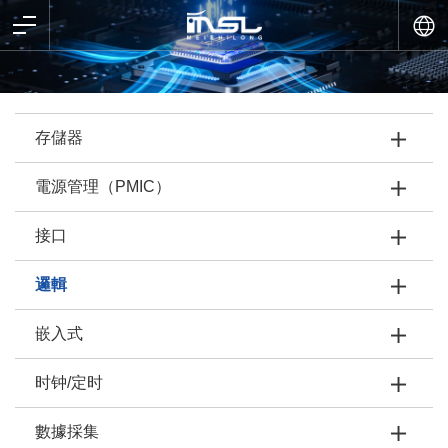
存儲器
電源管理（PMIC）
接口
邏輯
嵌入式
时钟/定时
數據採集