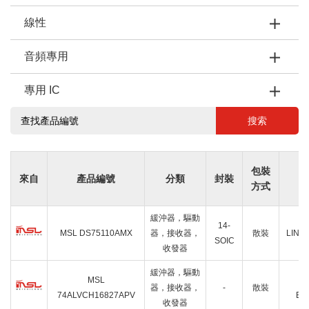
線性
音頻專用
專用 IC
搜索
包裝
來自
產品編號
分類
封裝
方式
緩沖器，驅動
14-
MSL DS75110AMX
器，接收器，
散裝
LINE
SOIC
收發器
緩沖器，驅動
MSL
20
器，接收器，
-
散裝
74ALVCH16827APV
BU
收發器