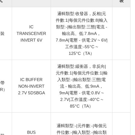
式
表
邏輯類型:收發器，反相|元
件數:1|每個元件位數:8|輸入
IC
類型:-|輸出類型:三態|電流 -
散裝
TRANSCEIVER
輸出高、低:7.8mA，
INVERT 6V
7.8mA|電壓 - 供電:2V ~ 6V|
工作溫度:-55°C ~
125°C（TA）
邏輯類型:緩衝器，非反向|
元件數:1|每個元件位數:1|輸
IC BUFFER
入類型:-|輸出類型:三態|電
卷帶
NON-INVERT
流 - 輸出高、低:9mA，
TR）
2.7V 5DSBGA
9mA|電壓 - 供電:0.8V ~
2.7V|工作溫度:-40°C ~
85°C（TA）
邏輯類型:-|元件數:-|每個元
BUS
件位數:-|輸入類型:-|輸出類