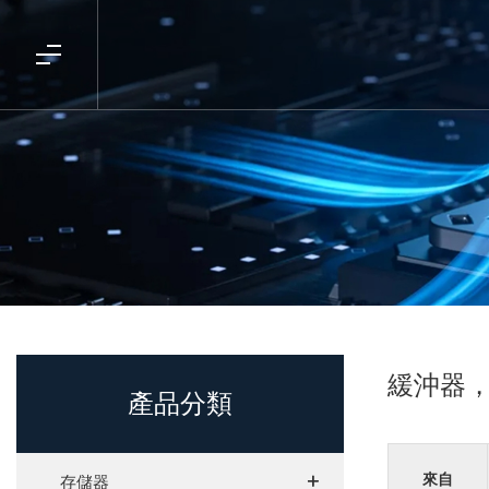
緩沖器
產品分類
+
+
來自
存儲器