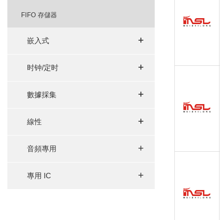
FIFO 存儲器
+
+
嵌入式
+
+
时钟/定时
+
+
數據採集
+
+
線性
+
音頻專用
+
專用 IC