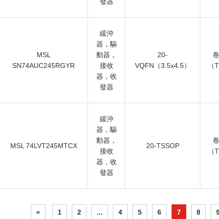
發器
緩沖
器，驅
MSL
動器，
20-
SN74AUC245RGYR
接收
VQFN（3.5x4.5）
（
器，收
發器
緩沖
器，驅
動器，
MSL 74LVT245MTCX
20-TSSOP
接收
（
器，收
發器
«
1
2
...
4
5
6
7
8