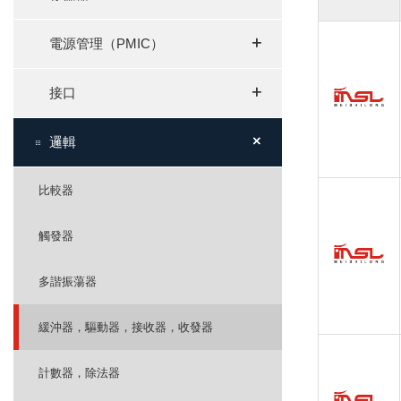
+
+
電源管理（PMIC）
+
+
接口
+
+
邏輯
比較器
觸發器
多諧振蕩器
緩沖器，驅動器，接收器，收發器
計數器，除法器