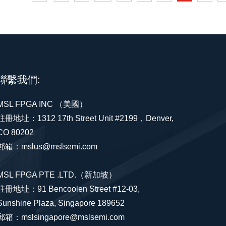
聯繫我們:
MSL FPGA INC （美國）
註冊地址：1312 17th Street Unit #2199，Denver,
CO 80202
郵箱：mslus@mslsemi.com
MSL FPGA PTE .LTD.（新加坡）
註冊地址：91 Bencoolen Street #12-03,
Sunshine Plaza, Singapore 189652
郵箱：mslsingapore@mslsemi.com