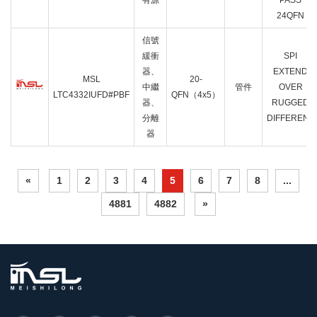
有源
PASS
24QFN
信號
緩衝
SPI
器、
EXTEND
MSL
20-
中繼
管件
OVER
LTC4332IUFD#PBF
QFN（4x5）
器、
RUGGED
分離
DIFFERENT
器
«
1
2
3
4
5
6
7
8
...
4881
4882
»