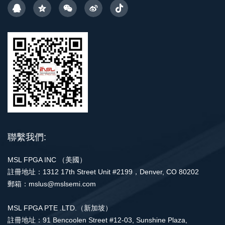
聯繫我們:
MSL FPGA INC （美國）
註冊地址：1312 17th Street Unit #2199，Denver, CO 80202
郵箱：mslus@mslsemi.com
MSL FPGA PTE .LTD.（新加坡）
註冊地址：91 Bencoolen Street #12-03, Sunshine Plaza,