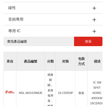
線性
音頻專用
專用 IC
搜索
包裝
來自
產品編號
分類
封裝
描述
方式
模擬
開
IC SW
關，
SP4T-
多路
MSL MAX339MJE
16-CERDIP
散裝
NO/NC
複用
400OHM
器，
16CERDIP