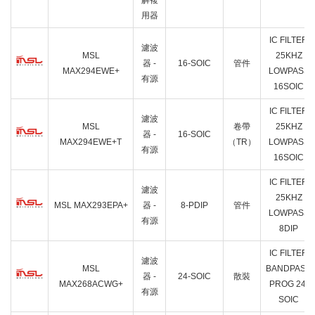
解複
用器
IC FILTER
濾波
MSL
25KHZ
器 -
16-SOIC
管件
MAX294EWE+
LOWPASS
有源
16SOIC
IC FILTER
濾波
MSL
卷帶
25KHZ
器 -
16-SOIC
MAX294EWE+T
（TR）
LOWPASS
有源
16SOIC
IC FILTER
濾波
25KHZ
MSL MAX293EPA+
器 -
8-PDIP
管件
LOWPASS
有源
8DIP
IC FILTER
濾波
MSL
BANDPASS
器 -
24-SOIC
散裝
MAX268ACWG+
PROG 24-
有源
SOIC