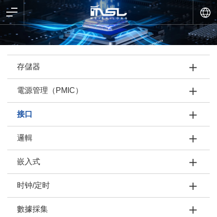
存儲器
電源管理（PMIC）
接口
邏輯
嵌入式
时钟/定时
數據採集