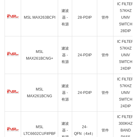
IC FILTER
濾波
57KHZ
MSL MAX263BCPI
器 -
28-PDIP
管件
UNIV
有源
SWTCH
28DIP
IC FILTER
濾波
57KHZ
MSL
器 -
24-PDIP
管件
UNIV
MAX261BCNG+
有源
SWTCH
24DIP
IC FILTER
濾波
57KHZ
MSL
器 -
24-PDIP
管件
UNIV
MAX261BCNG
有源
SWTCH
24DIP
IC FILTER
濾波
300KHZ
MSL
24-
器 -
管件
BAND
LTC6602CUF#PBF
QFN（4x4）