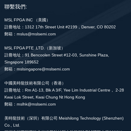
聯繫我們:
MSL FPGA INC （美國）
註冊地址：1312 17th Street Unit #2199，Denver, CO 80202
郵箱：mslus@mslsemi.com
MSL FPGA PTE .LTD.（新加坡）
註冊地址：91 Bencoolen Street #12-03, Sunshine Plaza,
Singapore 189652
郵箱：mslsingapore@mslsemi.com
中國美時龍技術有限公司（香港）
註冊地址：Rm A1-13, Blk A 3/F, Yee Lim Industrial Centre， 2-28
Kwai Lok Street, Kwai Chung Nt Hong Kong
郵箱：mslhk@mslsemi.com
美時龍技術（深圳）有限公司 Meishilong Technology (Shenzhen)
Co., Ltd.