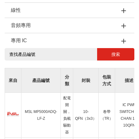
線性
音頻專用
專用 IC
搜索
分
包裝
來自
產品編號
封裝
描述
類
方式
配電
開
IC PWR
MSL MP5000ADQ-
關，
10-
卷帶
SWITCH N-
LF-Z
負載
QFN（3x3）
（TR）
CHAN 1:1
驅動
10QFN
器