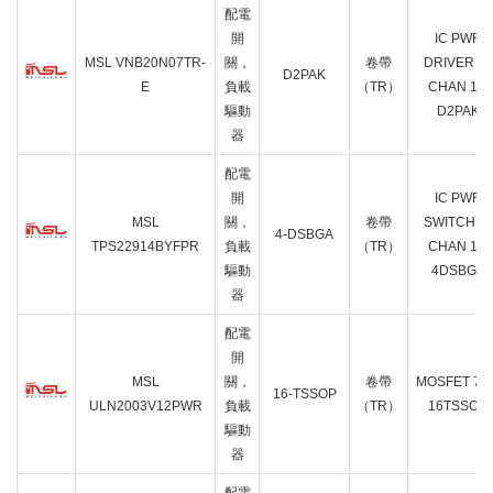
配電
開
IC PWR
MSL VNB20N07TR-
關，
卷帶
DRIVER N-
D2PAK
E
負載
（TR）
CHAN 1:1
驅動
D2PAK
器
配電
開
IC PWR
MSL
關，
卷帶
SWITCH N-
4-DSBGA
TPS22914BYFPR
負載
（TR）
CHAN 1:1
驅動
4DSBGA
器
配電
開
MSL
關，
卷帶
MOSFET 7C
16-TSSOP
ULN2003V12PWR
負載
（TR）
16TSSOP
驅動
器