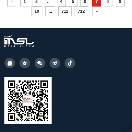
«
1
2
...
4
5
6
7
8
9
10
...
711
712
»