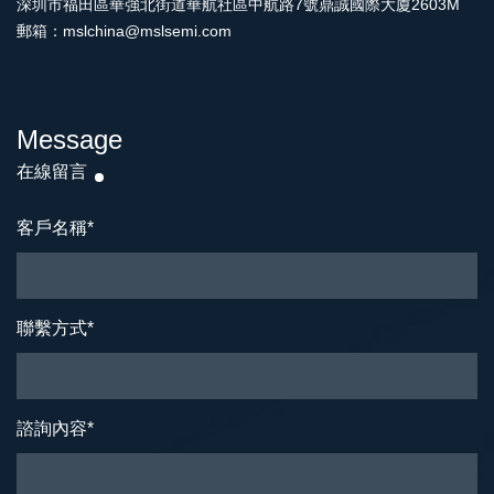
深圳市福田區華強北街道華航社區中航路7號鼎誠國際大廈2603M
郵箱：mslchina@mslsemi.com
Message
在線留言
客戶名稱
*
聯繫方式
*
諮詢內容
*