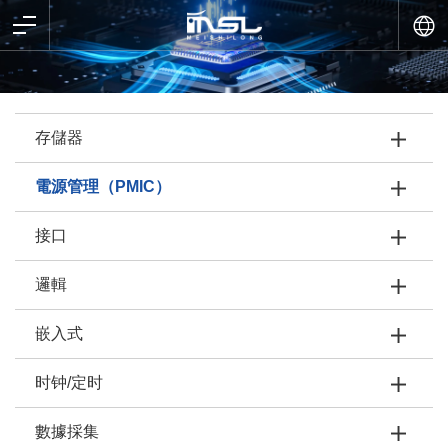
存儲器
電源管理（PMIC）
接口
邏輯
嵌入式
时钟/定时
數據採集