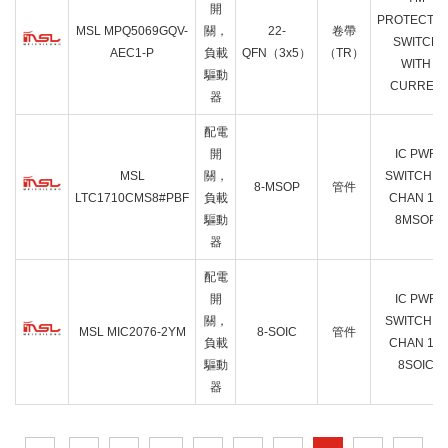
開
PROTECTIO
MSL MPQ5069GQV-
關，
22-
卷帶
SWITCH
AEC1-P
負載
QFN（3x5）
（TR）
WITH
驅動
CURREN
器
配電
開
IC PWR
MSL
關，
SWITCH N-
8-MSOP
管件
LTC1710CMS8#PBF
負載
CHAN 1:2
驅動
8MSOP
器
配電
開
IC PWR
關，
SWITCH N-
MSL MIC2076-2YM
8-SOIC
管件
負載
CHAN 1:2
驅動
8SOIC
器