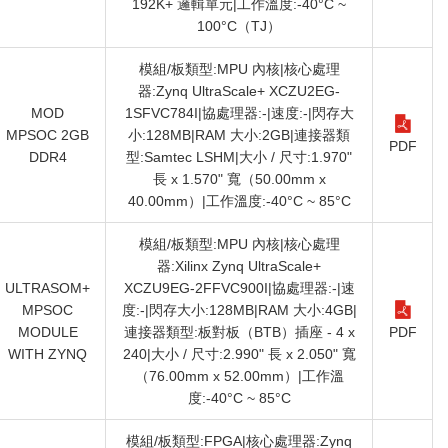
192K+ 邏輯單元|工作溫度:-40°C ~
100°C（TJ）
模組/板類型:MPU 內核|核心處理
器:Zynq UltraScale+ XCZU2EG-
MOD
1SFVC784I|協處理器:-|速度:-|閃存大
MPSOC 2GB
小:128MB|RAM 大小:2GB|連接器類
PDF
DDR4
型:Samtec LSHM|大小 / 尺寸:1.970"
長 x 1.570" 寬（50.00mm x
40.00mm）|工作溫度:-40°C ~ 85°C
模組/板類型:MPU 內核|核心處理
器:Xilinx Zynq UltraScale+
ULTRASOM+
XCZU9EG-2FFVC900I|協處理器:-|速
MPSOC
度:-|閃存大小:128MB|RAM 大小:4GB|
MODULE
連接器類型:板對板（BTB）插座 - 4 x
PDF
WITH ZYNQ
240|大小 / 尺寸:2.990" 長 x 2.050" 寬
（76.00mm x 52.00mm）|工作溫
度:-40°C ~ 85°C
模組/板類型:FPGA|核心處理器:Zynq