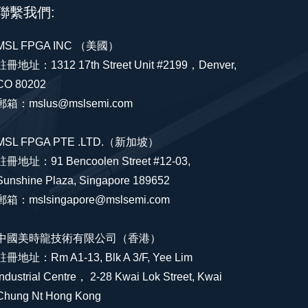
聯繫我們:
MSL FPGA INC （美國）
註冊地址：1312 17th Street Unit #2199，Denver,
CO 80202
郵箱：mslus@mslsemi.com
MSL FPGA PTE .LTD.（新加坡）
註冊地址：91 Bencoolen Street #12-03,
Sunshine Plaza, Singapore 189652
郵箱：mslsingapore@mslsemi.com
中國美時龍技術有限公司（香港）
註冊地址：Rm A1-13, Blk A 3/F, Yee Lim
Industrial Centre， 2-28 Kwai Lok Street, Kwai
Chung Nt Hong Kong