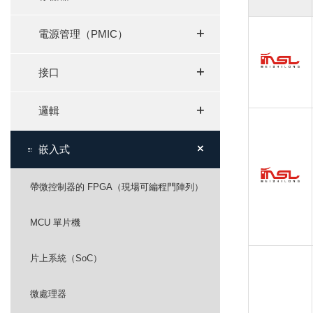
+
+
電源管理（PMIC）
+
+
接口
+
+
邏輯
+
+
嵌入式
帶微控制器的 FPGA（現場可編程門陣列）
MCU 單片機
片上系統（SoC）
微處理器