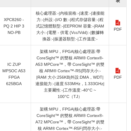
表
核心處理器:-|內核規格:-|速度:-|連接能
XPC8260 -
力:-|外設:-|I/O 數:-|程式存儲容量:-|程
PQ 2 HIP 3
式記憶體類型:-|EEPROM 容量:-|RAM
PDF
NO-PB
大小:-|電壓 - 供電 (Vcc/Vdd):-|數據轉
換器:-|振盪器類型:-|工作溫度:-
架構:MPU，FPGA|核心處理器:帶
CoreSight™ 的雙核 ARM® Cortex®-
IC ZUP
A53 MPCore™，帶 CoreSight™ 的雙
MPSOC A53
核 ARM® Cortex™-R5|閃存大小:-
FPGA
|RAM 大小:256KB|外設:DMA，WDT|
PDF
625BGA
連接能力:-|速度:533MHz，1.333GHz|
主要屬性:-|工作溫度:-40°C ~
100°C（TJ）
架構:MPU，FPGA|核心處理器:帶
CoreSight™ 的雙核 ARM® Cortex®-
A72 MPCore™，帶 CoreSight™ 的雙
核 ARM® Cortex™-R5F|閃存大小:-