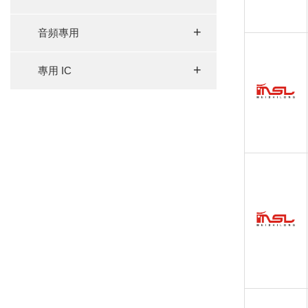
+
音頻專用
+
專用 IC