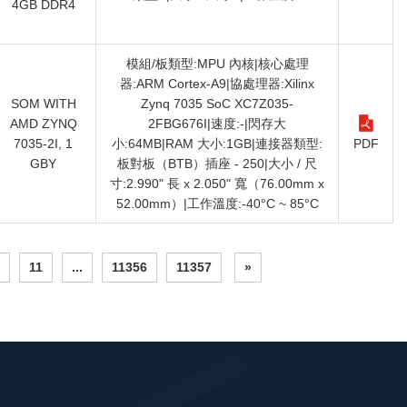
4GB DDR4
模組/板類型:MPU 內核|核心處理
器:ARM Cortex-A9|協處理器:Xilinx
SOM WITH
Zynq 7035 SoC XC7Z035-
AMD ZYNQ
2FBG676I|速度:-|閃存大
7035-2I, 1
小:64MB|RAM 大小:1GB|連接器類型:
PDF
GBY
板對板（BTB）插座 - 250|大小 / 尺
寸:2.990" 長 x 2.050" 寬（76.00mm x
52.00mm）|工作溫度:-40°C ~ 85°C
11
...
11356
11357
»