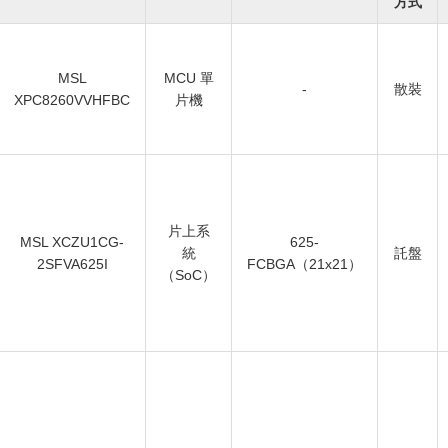
方式
MSL
MCU 單
-
散裝
XPC8260VVHFBC
片機
片上系
MSL XCZU1CG-
625-
統
託盤
2SFVA625I
FCBGA（21x21）
（SoC）