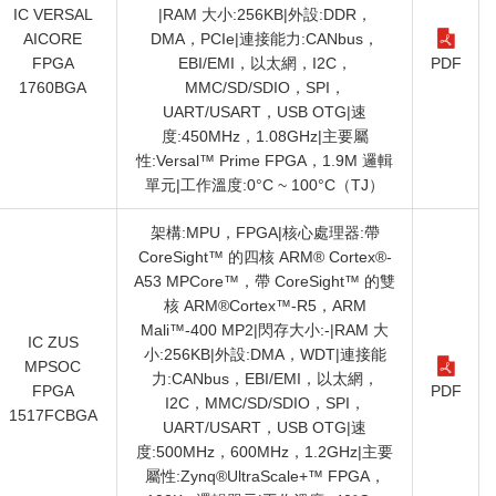
IC VERSAL
|RAM 大小:256KB|外設:DDR，
AICORE
DMA，PCIe|連接能力:CANbus，
FPGA
EBI/EMI，以太網，I2C，
PDF
1760BGA
MMC/SD/SDIO，SPI，
UART/USART，USB OTG|速
度:450MHz，1.08GHz|主要屬
性:Versal™ Prime FPGA，1.9M 邏輯
單元|工作溫度:0°C ~ 100°C（TJ）
架構:MPU，FPGA|核心處理器:帶
CoreSight™ 的四核 ARM® Cortex®-
A53 MPCore™，帶 CoreSight™ 的雙
核 ARM®Cortex™-R5，ARM
Mali™-400 MP2|閃存大小:-|RAM 大
IC ZUS
小:256KB|外設:DMA，WDT|連接能
MPSOC
力:CANbus，EBI/EMI，以太網，
FPGA
PDF
I2C，MMC/SD/SDIO，SPI，
1517FCBGA
UART/USART，USB OTG|速
度:500MHz，600MHz，1.2GHz|主要
屬性:Zynq®UltraScale+™ FPGA，