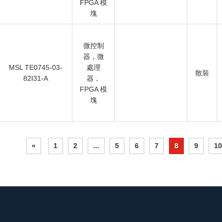
FPGA 模
塊
微控制
器，微
MSL TE0745-03-
處理
散裝
82I31-A
器，
FPGA 模
塊
«
1
2
...
5
6
7
8
9
10