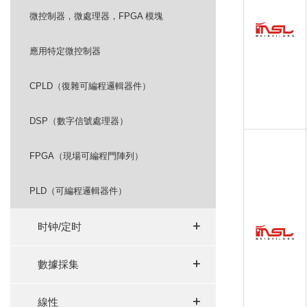
微控制器，微處理器，FPGA 模塊
應用特定微控制器
CPLD（復雜可編程邏輯器件）
DSP（數字信號處理器）
FPGA（現場可編程門陣列）
PLD（可編程邏輯器件）
+
+
时钟/定时
+
+
數據採集
+
+
線性