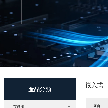
嵌入式
產品分類
+
+
來自
存儲器