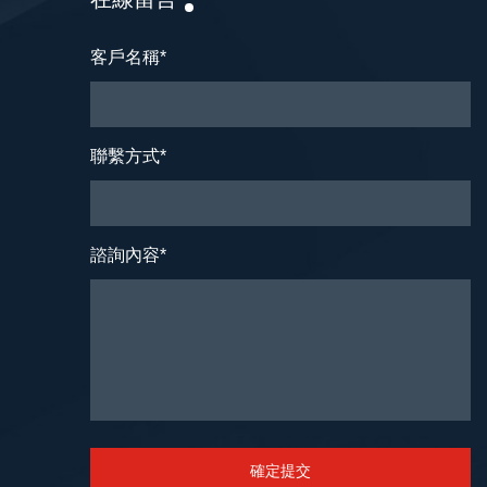
客戶名稱
*
聯繫方式
*
諮詢內容
*
確定提交