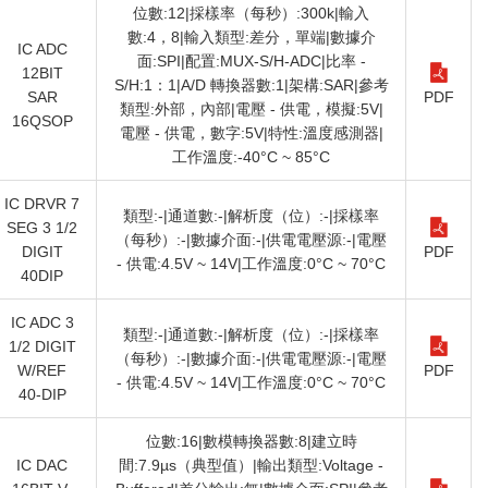
位數:12|採樣率（每秒）:300k|輸入
數:4，8|輸入類型:差分，單端|數據介
IC ADC
面:SPI|配置:MUX-S/H-ADC|比率 -
12BIT
S/H:1：1|A/D 轉換器數:1|架構:SAR|參考
SAR
PDF
類型:外部，內部|電壓 - 供電，模擬:5V|
16QSOP
電壓 - 供電，數字:5V|特性:溫度感測器|
工作溫度:-40°C ~ 85°C
IC DRVR 7
類型:-|通道數:-|解析度（位）:-|採樣率
SEG 3 1/2
（每秒）:-|數據介面:-|供電電壓源:-|電壓
DIGIT
PDF
- 供電:4.5V ~ 14V|工作溫度:0°C ~ 70°C
40DIP
IC ADC 3
類型:-|通道數:-|解析度（位）:-|採樣率
1/2 DIGIT
（每秒）:-|數據介面:-|供電電壓源:-|電壓
W/REF
PDF
- 供電:4.5V ~ 14V|工作溫度:0°C ~ 70°C
40-DIP
位數:16|數模轉換器數:8|建立時
IC DAC
間:7.9µs（典型值）|輸出類型:Voltage -