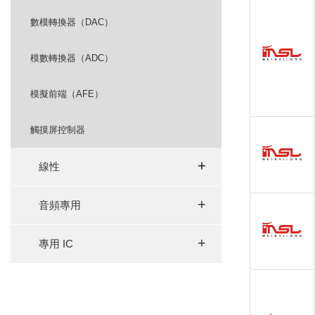
數模轉換器（DAC）
模數轉換器（ADC）
模擬前端（AFE）
觸摸屏控制器
+
+
線性
+
音頻專用
+
專用 IC