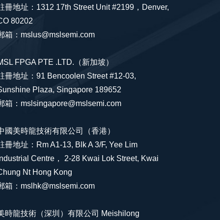
註冊地址：1312 17th Street Unit #2199，Denver,
CO 80202
郵箱：mslus@mslsemi.com
MSL FPGA PTE .LTD.（新加坡）
註冊地址：91 Bencoolen Street #12-03,
Sunshine Plaza, Singapore 189652
郵箱：mslsingapore@mslsemi.com
中國美時龍技術有限公司（香港）
註冊地址：Rm A1-13, Blk A 3/F, Yee Lim
Industrial Centre， 2-28 Kwai Lok Street, Kwai
Chung Nt Hong Kong
郵箱：mslhk@mslsemi.com
美時龍技術（深圳）有限公司 Meishilong