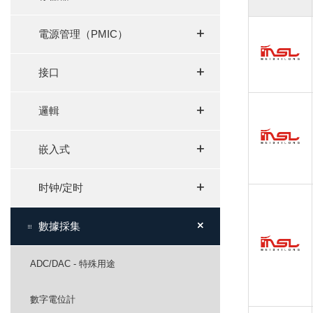
+
+
電源管理（PMIC）
+
+
接口
+
+
邏輯
+
+
嵌入式
+
+
时钟/定时
+
+
數據採集
ADC/DAC - 特殊用途
數字電位計