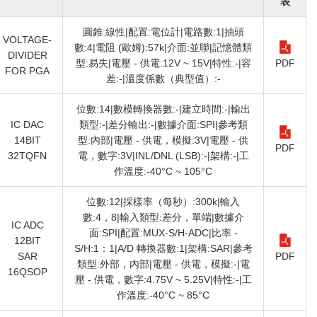
表
圓錐:線性|配置:電位計|電路數:1|抽頭
VOLTAGE-
數:4|電阻 (歐姆):57k|介面:並聯|記憶體類
DIVIDER
型:易失|電壓 - 供電:12V ~ 15V|特性:-|容
PDF
FOR PGA
差:-|溫度係數（典型值）:-
位數:14|數模轉換器數:-|建立時間:-|輸出
IC DAC
類型:-|差分輸出:-|數據介面:SPI|參考類
14BIT
型:內部|電壓 - 供電，模擬:3V|電壓 - 供
PDF
32TQFN
電，數字:3V|INL/DNL (LSB):-|架構:-|工
作溫度:-40°C ~ 105°C
位數:12|採樣率（每秒）:300k|輸入
數:4，8|輸入類型:差分，單端|數據介
IC ADC
面:SPI|配置:MUX-S/H-ADC|比率 -
12BIT
S/H:1：1|A/D 轉換器數:1|架構:SAR|參考
SAR
PDF
類型:外部，內部|電壓 - 供電，模擬:-|電
16QSOP
壓 - 供電，數字:4.75V ~ 5.25V|特性:-|工
作溫度:-40°C ~ 85°C