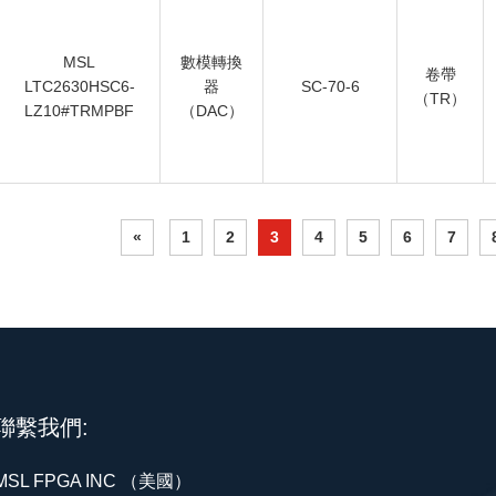
MSL
數模轉換
卷帶
LTC2630HSC6-
器
SC-70-6
（TR）
LZ10#TRMPBF
（DAC）
«
1
2
3
4
5
6
7
聯繫我們:
MSL FPGA INC （美國）