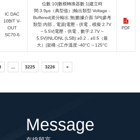
位數:10|數模轉換器數:1|建立時
間:3.9µs（典型值）|輸出類型:Voltage -
IC DAC
Buffered|差分輸出:無|數據介面:SPI|參考
10BIT V-
類型:內部，電源|電壓 - 供電，模擬:2.7V
OUT
PDF
~ 5.5V|電壓 - 供電，數字:2.7V ~
SC70-6
5.5V|INL/DNL (LSB):±0.2，±0.5（最
大）|架構:-|工作溫度:-40°C ~ 125°C
8
...
3225
3226
»
Message
在線留言