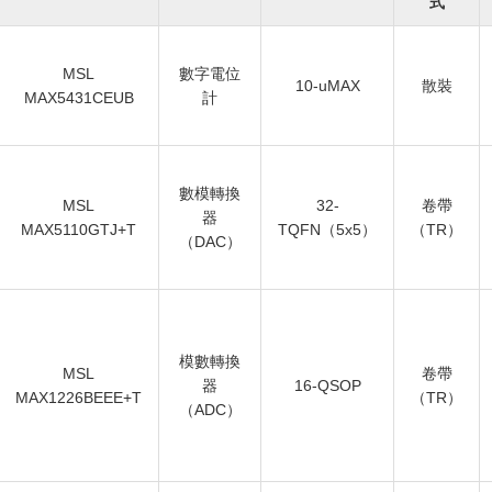
式
MSL
數字電位
10-uMAX
散裝
MAX5431CEUB
計
數模轉換
MSL
32-
卷帶
器
MAX5110GTJ+T
TQFN（5x5）
（TR）
（DAC）
模數轉換
MSL
卷帶
器
16-QSOP
MAX1226BEEE+T
（TR）
（ADC）