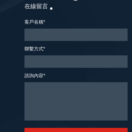
在線留言
客戶名稱
*
聯繫方式
*
諮詢內容
*