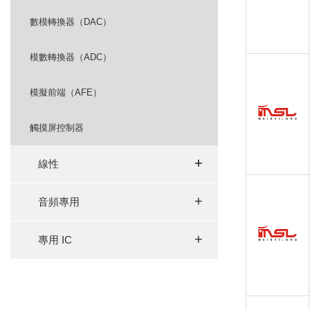
數模轉換器（DAC）
模數轉換器（ADC）
模擬前端（AFE）
觸摸屏控制器
+
+
線性
+
音頻專用
+
專用 IC