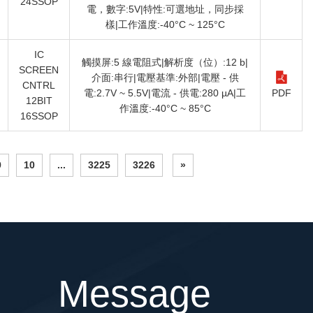
24SSOP
電，數字:5V|特性:可選地址，同步採
樣|工作溫度:-40°C ~ 125°C
IC
觸摸屏:5 線電阻式|解析度（位）:12 b|
SCREEN
介面:串行|電壓基準:外部|電壓 - 供
CNTRL
電:2.7V ~ 5.5V|電流 - 供電:280 µA|工
PDF
12BIT
作溫度:-40°C ~ 85°C
16SSOP
9
10
...
3225
3226
»
Message