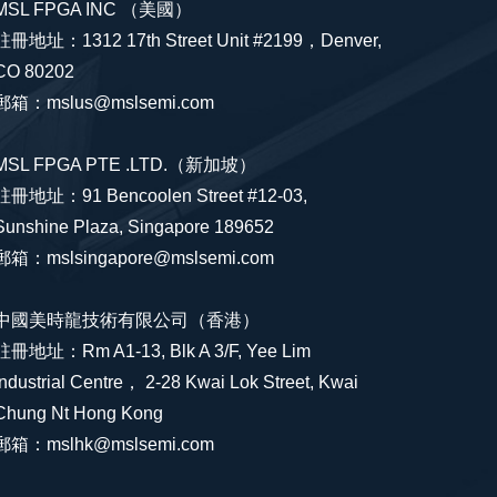
MSL FPGA INC （美國）
註冊地址：1312 17th Street Unit #2199，Denver,
CO 80202
郵箱：mslus@mslsemi.com
MSL FPGA PTE .LTD.（新加坡）
註冊地址：91 Bencoolen Street #12-03,
Sunshine Plaza, Singapore 189652
郵箱：mslsingapore@mslsemi.com
中國美時龍技術有限公司（香港）
註冊地址：Rm A1-13, Blk A 3/F, Yee Lim
Industrial Centre， 2-28 Kwai Lok Street, Kwai
Chung Nt Hong Kong
郵箱：mslhk@mslsemi.com