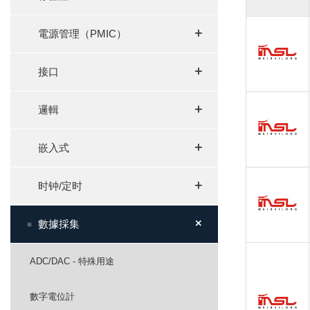
+
+
電源管理（PMIC）
+
+
接口
+
+
邏輯
+
+
嵌入式
+
+
时钟/定时
+
+
數據採集
ADC/DAC - 特殊用途
數字電位計