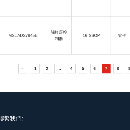
觸摸屏控
MSL ADS7845E
16-SSOP
管件
制器
«
1
2
...
4
5
6
7
8
聯繫我們: