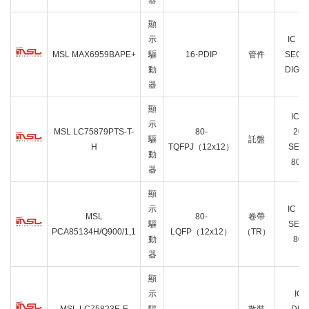
器
顯
示
IC D
MSL MAX6959BAPE+
驅
16-PDIP
管件
SEGM
動
DIGIT
器
顯
IC 
示
MSL LC75879PTS-T-
80-
207
驅
託盤
H
TQFPJ（12x12）
SEG
動
80T
器
顯
示
IC D
MSL
80-
卷帶
驅
SEG
PCA85134H/Q900/1,1
LQFP（12x12）
（TR）
動
80L
器
顯
示
IC 