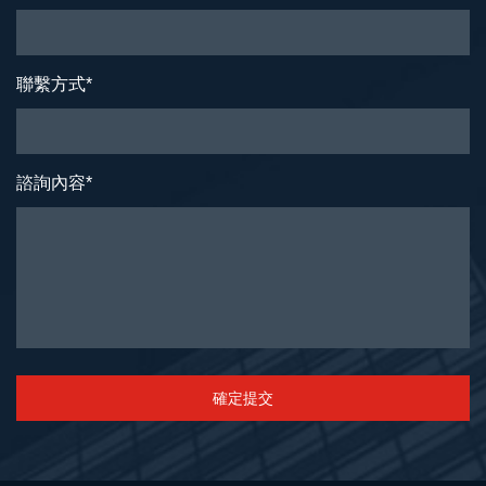
聯繫方式
*
諮詢內容
*
確定提交