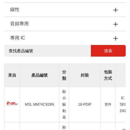
線性
音頻專用
專用 IC
搜索
分
包裝
來自
產品編號
封裝
描
類
方式
顯
示
IC D
MSL MM74C928N
驅
18-PDIP
管件
SEGM
動
DIGIT
器
顯