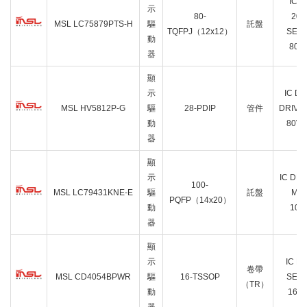
IC 
示
80-
207
MSL LC75879PTS-H
驅
託盤
TQFPJ（12x12）
SEG
動
80T
器
顯
示
IC DI
MSL HV5812P-G
驅
28-PDIP
管件
DRIVE
動
80V 
器
顯
示
IC DR
100-
MSL LC79431KNE-E
驅
託盤
MAT
PQFP（14x20）
動
100
器
顯
示
IC D
卷帶
MSL CD4054BPWR
驅
16-TSSOP
SEG
（TR）
動
16T