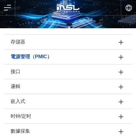
存儲器
電源管理（PMIC）
接口
邏輯
嵌入式
时钟/定时
數據採集