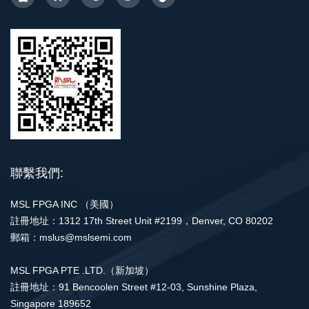
聯繫我們:
MSL FPGA INC （美國）
註冊地址：1312 17th Street Unit #2199，Denver, CO 80202
郵箱：mslus@mslsemi.com
MSL FPGA PTE .LTD.（新加坡）
註冊地址：91 Bencoolen Street #12-03, Sunshine Plaza,
Singapore 189652