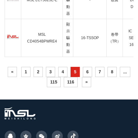
MSL LC75823E-E
驅
-
散裝
DIS
動
DRI
器
顯
示
IC D
MSL
卷帶
驅
16-TSSOP
SEG
CD4054BPWRE4
（TR）
動
16T
器
«
1
2
3
4
5
6
7
8
...
115
116
»