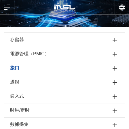
存儲器
電源管理（PMIC）
接口
邏輯
嵌入式
时钟/定时
數據採集