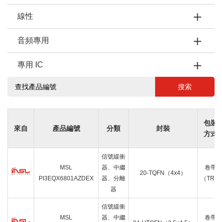
線性
音頻專用
專用 IC
搜索
包裝
來自
產品編號
分類
封裝
方式
信號緩衝
MSL
器、中繼
卷帶
20-TQFN（4x4）
PI3EQX6801AZDEX
器、分離
（TR）
器
信號緩衝
MSL
器、中繼
卷帶