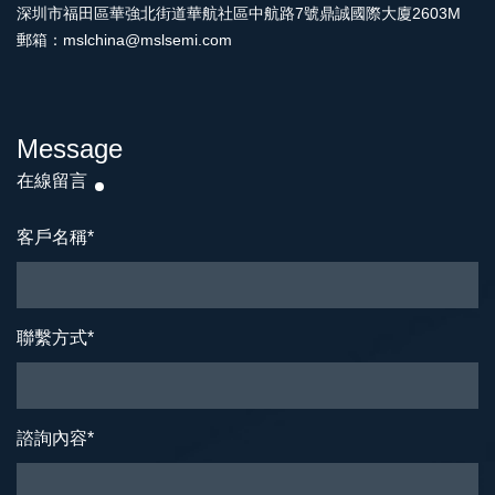
深圳市福田區華強北街道華航社區中航路7號鼎誠國際大廈2603M
郵箱：mslchina@mslsemi.com
Message
在線留言
客戶名稱
*
聯繫方式
*
諮詢內容
*