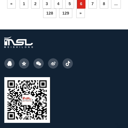
«
1
2
3
4
5
6
7
8
...
128
129
»