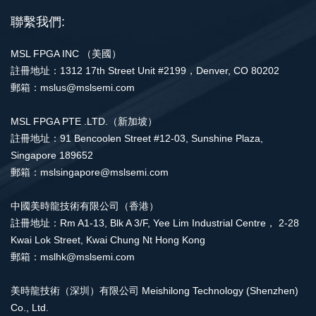
聯繫我們:
MSL FPGA INC （美國）
註冊地址：1312 17th Street Unit #2199，Denver, CO 80202
郵箱：mslus@mslsemi.com
MSL FPGA PTE .LTD.（新加坡）
註冊地址：91 Bencoolen Street #12-03, Sunshine Plaza,
Singapore 189652
郵箱：mslsingapore@mslsemi.com
中國美時龍技術有限公司（香港）
註冊地址：Rm A1-13, Blk A 3/F, Yee Lim Industrial Centre， 2-28
Kwai Lok Street, Kwai Chung Nt Hong Kong
郵箱：mslhk@mslsemi.com
美時龍技術（深圳）有限公司 Meishilong Technology (Shenzhen)
Co., Ltd.