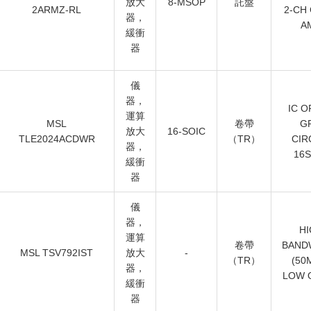
放大
8-MSOP
託盤
2ARMZ-RL
2-CH
器，
A
緩衝
器
儀
器，
IC O
運算
MSL
卷帶
GP
放大
16-SOIC
TLE2024ACDWR
（TR）
CIR
器，
16S
緩衝
器
儀
器，
HI
運算
卷帶
BAND
MSL TSV792IST
放大
-
（TR）
(50
器，
LOW 
緩衝
器