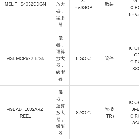
8-
VF
MSL THS4052CDGN
放大
散裝
HVSSOP
CIR
器，
8HV
緩衝
器
儀
器，
IC O
運算
GP
MSL MCP622-E/SN
放大
8-SOIC
管件
CIR
器，
8S
緩衝
器
儀
器，
IC O
運算
MSL ADTL082ARZ-
卷帶
JFE
放大
8-SOIC
REEL
（TR）
CIR
器，
8S
緩衝
器