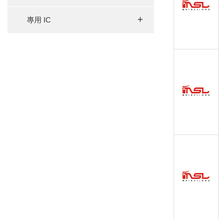
+
專用 IC