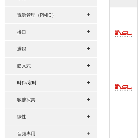
+
+
電源管理（PMIC）
+
+
接口
+
+
邏輯
+
+
嵌入式
+
+
时钟/定时
+
+
數據採集
+
+
線性
+
音頻專用