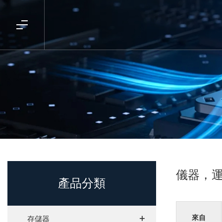
儀器，
產品分類
+
+
來自
存儲器