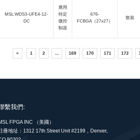
應用
MSL WDS3-UFE4-12-
特定
676-
散裝
DC
微控
FCBGA（27x27）
制器
«
1
2
...
169
170
171
172
聯繫我們:
MSL FPGA INC （美國）
註冊地址：1312 17th Street Unit #2199，Denver,
CO 80202