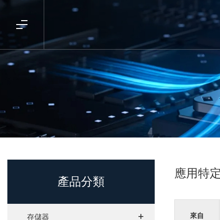
應用特
產品分類
+
+
來自
存儲器