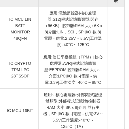
表
應用:電池監控器|核心處理
IC MCU LIN
器:S12|程式記憶體類型:閃存
BATT
（96KB）|控制器RAM 大小:6K x
MONITOR
8|介面:LIN，SCI，SPI|I/O 數:8|
48QFN
電壓 - 供電:2.25V ~ 5.5V|工作溫
度:-40°C ~ 125°C
應用:信任平臺模組（TPM）|核心
IC CRYPTO
處理器:AVR|程式記憶體類
TPM LPC
型:EEPROM|控制器RAM 大小:-|
28TSSOP
介面:LPC|I/O 數:-|電壓 - 供
電:3.3V|工作溫度:-40°C ~ 85°C
應用:-|核心處理器:外部|程式記憶
體類型:外部程式記憶體|控制器
RAM 大小:8K x 8|介面:並行主
IC MCU 16BIT
機，SPI|I/O 數:-|電壓 - 供電:3V ~
5.5V|工作溫度:-40°C ~
125°C（TA）