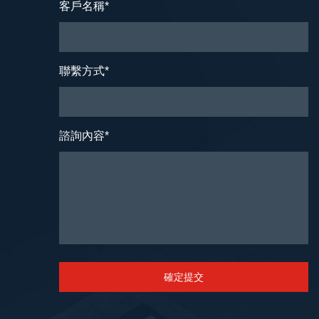
客戶名稱
*
聯繫方式
*
諮詢內容
*
確定提交