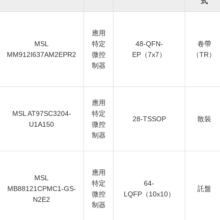
式
應用
MSL
特定
48-QFN-
卷帶
MM912I637AM2EPR2
微控
EP（7x7）
（TR）
制器
應用
MSL AT97SC3204-
特定
28-TSSOP
散裝
U1A150
微控
制器
應用
MSL
特定
64-
MB88121CPMC1-GS-
託盤
微控
LQFP（10x10）
N2E2
制器