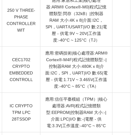
應用:家居和工業|核心處理
器:ARM® Cortex®-M0|程式記憶
250 V THREE-
體類型:閃存（32kB）|控制器
PHASE
RAM 大小:4K x 8|介面:I2C，
CONTROLLER
SPI，UART/USART|I/O 數:21|電
WIT
壓 - 供電:9V ~ 20V|工作溫
度:-40°C ~ 125°C（TJ）
應用:密碼技術|核心處理器:ARM®
CEC1702
Cortex®-M4F|程式記憶體類型:-|
CRYPTO
控制器RAM 大小:480K x 8|介
EMBEDDED
面:I2C，SPI，UART|I/O 數:65|電
CONTROLL
壓 - 供電:1.71V ~ 3.465V|工作溫
度:-40°C ~ 85°C（TA）
應用:信任平臺模組（TPM）|核心
IC CRYPTO
處理器:AVR|程式記憶體類
TPM LPC
型:EEPROM|控制器RAM 大小:-|
28TSSOP
介面:LPC|I/O 數:-|電壓 - 供
電:3.3V|工作溫度:-40°C ~ 85°C