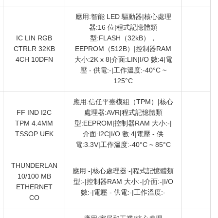
應用:智能 LED 驅動器|核心處理
器:16 位|程式記憶體類
IC LIN RGB
型:FLASH（32kB），
CTRLR 32KB
EEPROM（512B）|控制器RAM
4CH 10DFN
大小:2K x 8|介面:LIN|I/O 數:4|電
壓 - 供電:-|工作溫度:-40°C ~
125°C
應用:信任平臺模組（TPM）|核心
FF IND I2C
處理器:AVR|程式記憶體類
TPM 4.4MM
型:EEPROM|控制器RAM 大小:-|
TSSOP UEK
介面:I2C|I/O 數:4|電壓 - 供
電:3.3V|工作溫度:-40°C ~ 85°C
THUNDERLAN
應用:-|核心處理器:-|程式記憶體類
10/100 MB
型:-|控制器RAM 大小:-|介面:-|I/O
ETHERNET
數:-|電壓 - 供電:-|工作溫度:-
CO