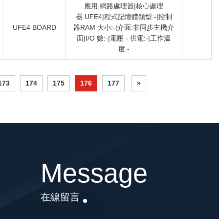
應用:網路處理器|核心處理
器:UFE4|程式記憶體類型:-|控制
UFE4 BOARD
器RAM 大小:-|介面:非同步主機介
面|I/O 數:-|電壓 - 供電:-|工作溫
度:-
173
174
175
176
177
»
Message
在線留言