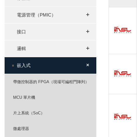
+
+
電源管理（PMIC）
+
+
接口
+
+
邏輯
+
+
嵌入式
帶微控制器的 FPGA（現場可編程門陣列）
MCU 單片機
片上系統（SoC）
微處理器