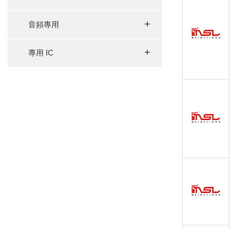
+
音頻專用
+
專用 IC