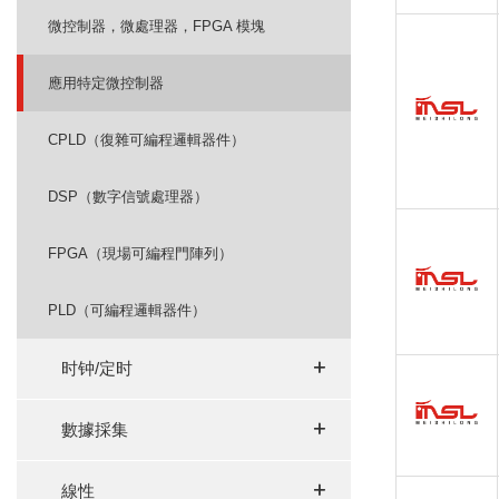
微控制器，微處理器，FPGA 模塊
應用特定微控制器
CPLD（復雜可編程邏輯器件）
DSP（數字信號處理器）
FPGA（現場可編程門陣列）
PLD（可編程邏輯器件）
+
+
时钟/定时
+
+
數據採集
+
+
線性